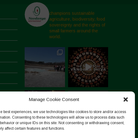
champions sustainable
agriculture, biodiversity, food
sovereignty and the rights of
small farmers around the
world.
Manage Cookie Consent
he best experiences, we use technologies like cookies to store and/or access
mation. Consenting to these technologies will allow us to process data such
behavior or unique IDs on this site. Not consenting or withdrawing consent,
y affect certain features and functions.