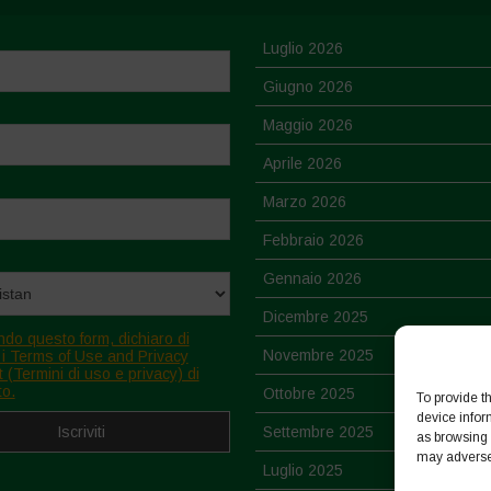
Luglio 2026
Giugno 2026
Maggio 2026
Aprile 2026
Marzo 2026
Febbraio 2026
Gennaio 2026
Dicembre 2025
ndo questo form, dichiaro di
Novembre 2025
 i Terms of Use and Privacy
 (Termini di uso e privacy) di
to.
Ottobre 2025
To provide t
device infor
Settembre 2025
as browsing 
may adversel
Luglio 2025