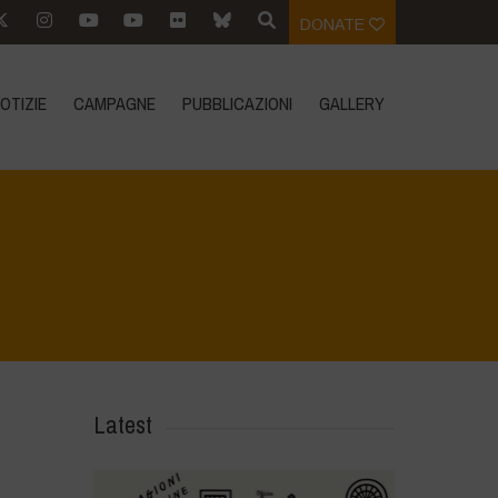
DONATE
OTIZIE
CAMPAGNE
PUBBLICAZIONI
GALLERY
Home
>
Biodiversity is Life - Graphic Novel - Italiano
>
10
Latest