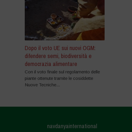
Dopo il voto UE sui nuovi OGM:
difendere semi, biodiversità e
democrazia alimentare
Con il voto finale sul regolamento delle
piante ottenute tramite le cosiddette
Nuove Tecniche...
navdanyainternational