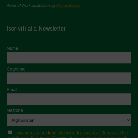
Areas of Work Illustrations by
Marion Bessol
Iscriviti alla Newsletter
Nome
Cognome
Email
Nazione
Inviando questo form, dichiaro di accettare i Terms of Use
and Privacy Statement (Termini di uso e privacy) di questo sito.