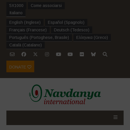
5X1000
Come associarsi
Italiano
English
(
Inglese
)
Español
(
Spagnolo
)
Français
(
Francese
)
Deutsch
(
Tedesco
)
Português
(
Portoghese, Brasile
)
Ελληνικα
(
Greco
)
Català
(
Catalano
)
DONATE