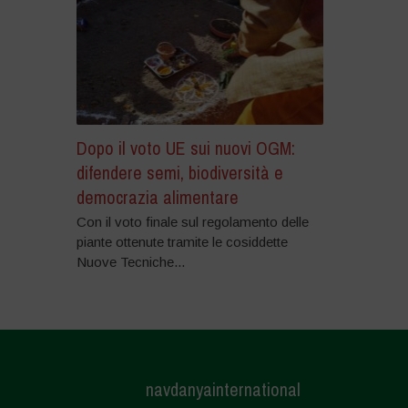
Dopo il voto UE sui nuovi OGM:
difendere semi, biodiversità e
democrazia alimentare
Con il voto finale sul regolamento delle
piante ottenute tramite le cosiddette
Nuove Tecniche...
navdanyainternational