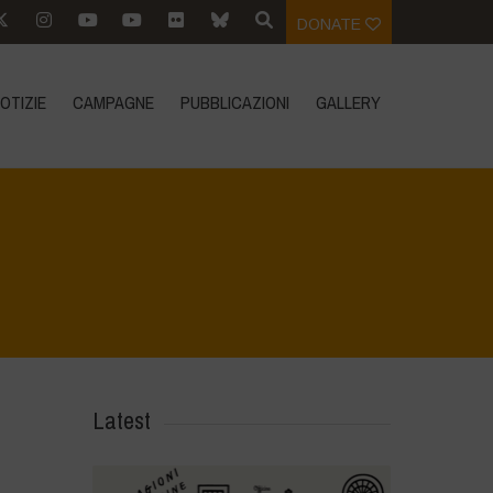
DONATE
OTIZIE
CAMPAGNE
PUBBLICAZIONI
GALLERY
Home
>
Agrihouse - Spring
>
IMG-20230405-WA0016
Latest