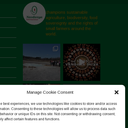
champions sustainable
agriculture, biodiversity, food
sovereignty and the rights of
small farmers around the
world.
Manage Cookie Consent
he best experiences, we use technologies like cookies to store and/or access
mation. Consenting to these technologies will allow us to process data such
behavior or unique IDs on this site. Not consenting or withdrawing consent,
y affect certain features and functions.