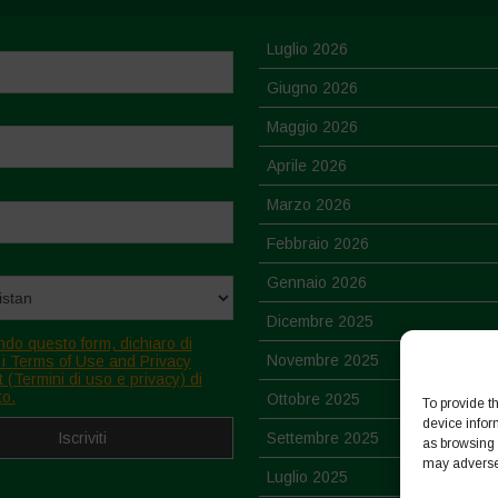
Luglio 2026
Giugno 2026
Maggio 2026
Aprile 2026
Marzo 2026
Febbraio 2026
Gennaio 2026
Dicembre 2025
ndo questo form, dichiaro di
Novembre 2025
 i Terms of Use and Privacy
 (Termini di uso e privacy) di
to.
Ottobre 2025
To provide t
device infor
Settembre 2025
as browsing 
may adversel
Luglio 2025