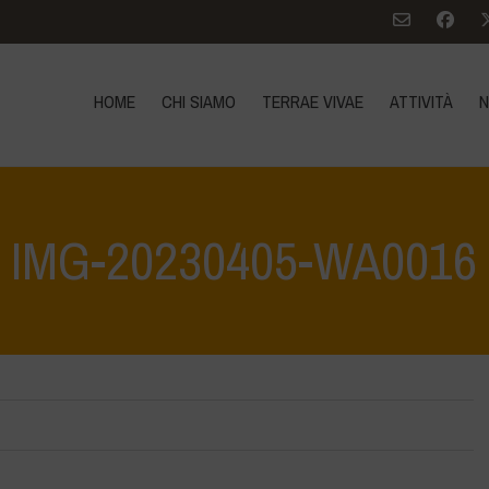
HOME
CHI SIAMO
TERRAE VIVAE
ATTIVITÀ
N
IMG-20230405-WA0016