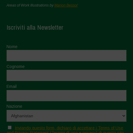
Areas of Work Illustrations by
Marion Bessol
Iscriviti alla Newsletter
Nome
Cognome
Email
Nazione
Inviando questo form, dichiaro di accettare i Terms of Use
and Privacy Statement (Termini di uso e privacy) di questo sito.