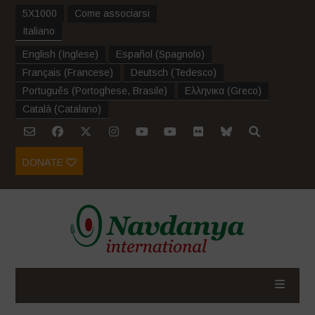
5X1000
Come associarsi
Italiano
English
(
Inglese
)
Español
(
Spagnolo
)
Français
(
Francese
)
Deutsch
(
Tedesco
)
Português
(
Portoghese, Brasile
)
Ελληνικα
(
Greco
)
Català
(
Catalano
)
DONATE