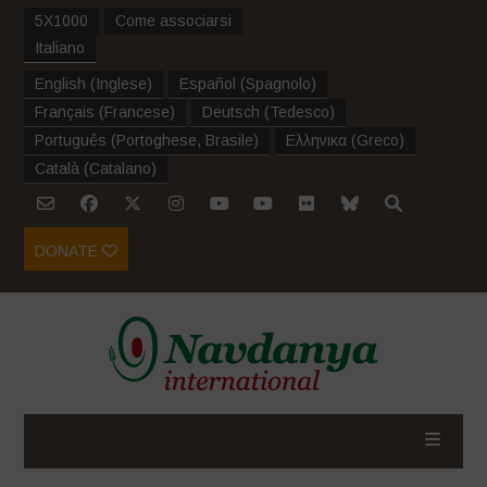
5X1000
Come associarsi
Italiano
English
(
Inglese
)
Español
(
Spagnolo
)
Français
(
Francese
)
Deutsch
(
Tedesco
)
Português
(
Portoghese, Brasile
)
Ελληνικα
(
Greco
)
Català
(
Catalano
)
DONATE