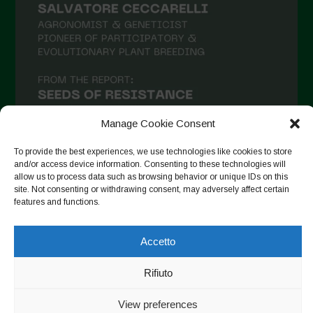
Maggio 2021
Aprile 2021
Marzo 2021
Febbraio 2021
Gennaio 2021
Manage Cookie Consent
Dicembre 2020
To provide the best experiences, we use technologies like cookies to store
Novembre 2020
and/or access device information. Consenting to these technologies will
allow us to process data such as browsing behavior or unique IDs on this
Segui su Instagram
Ottobre 2020
site. Not consenting or withdrawing consent, may adversely affect certain
features and functions.
Agosto 2020
Luglio 2020
Accetto
Copyright © 2026. All rights reserved.
Privacy Policy
-
Giugno 2020
Cookie Policy
Rifiuto
Maggio 2020
Designed by ESC
View preferences
Aprile 2020