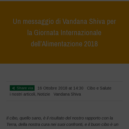
Un messaggio di Vandana Shiva per
la Giornata Internazionale
dell’Alimentazione 2018
Home
>
Notizie
>
i nostri articoli
>
Un messaggio di Vandana Shiva
per la Giornata Internazionale dell’Alimentazione 2018
Share via
16 Ottobre 2018 at 14:30
Cibo e Salute
i nostri articoli
,
Notizie
Vandana Shiva
Il cibo, quello sano, è il risultato del nostro rapporto con la
Terra, della nostra cura nei suoi confronti, e il buon cibo è un