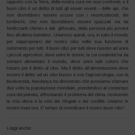
rapporto con la Terra, della nostra cura nei suoi confronti, e il
buon cibo è un diritto di tutti gli esseri viventi – delle api, che
non dovrebbero essere uccise con i neonicotinoidi, dei
lombrichi, che non dovrebbero essere spazzati via da
fertilizzanti chimici e dal glifosato, della persona più povera
fino all’ultimo bambino. Uniamoci quindi, ora, in tutto il mondo
per riappropriarci del nostro cibo nella sua funzione di
nutrimento per tutti. Il buon cibo per tutti deve riuscire ad unire
i piccoli agricoltori, deve unire le donne, la cui creatività ha da
sempre alimentato il mondo, deve unire tutti coloro che
lottano per il diritto al cibo. Ma il diritto all’alimentazione deve
essere il diritto ad un cibo buono e con l’agroecologia, con la
biodiversità, Navdanya ha dimostrato che possiamo sfamare
due volte la popolazione mondiale, prendendoci al contempo
cura del pianeta, affrontando il problema del clima, risolvendo
la crisi idrica e la crisi dei rifugiati e dei conflitti. Uniamo le
nostre mani ora. E’ tempo di rivendicare il nostro buon cibo”.
Leggi anche: