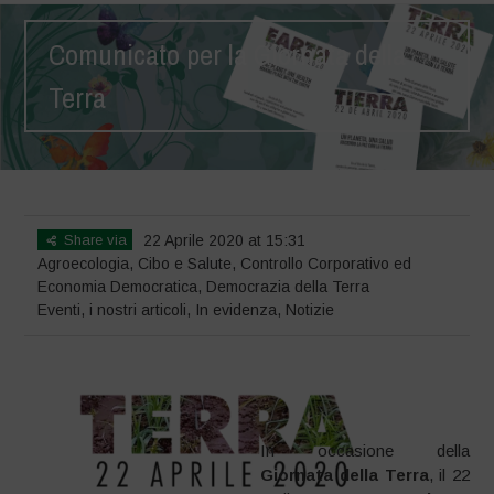
Comunicato per la Giornata della
Terra
Home
>
Eventi
>
Comunicato per la Giornata della Terra
Share via
22 Aprile 2020 at 15:31
Agroecologia
,
Cibo e Salute
,
Controllo Corporativo ed
Economia Democratica
,
Democrazia della Terra
Eventi
,
i nostri articoli
,
In evidenza
,
Notizie
In occasione della
Giornata della Terra
, il 22