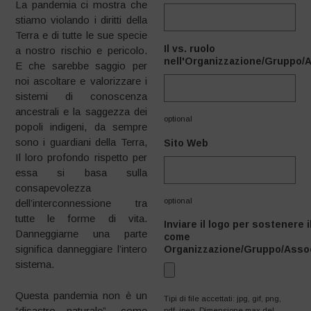
La pandemia ci mostra che
stiamo violando i diritti della
Terra e di tutte le sue specie
Il vs. ruolo
a nostro rischio e pericolo.
nell'Organizzazione/Gruppo/
E che sarebbe saggio per
noi ascoltare e valorizzare i
sistemi di conoscenza
ancestrali e la saggezza dei
optional
popoli indigeni, da sempre
sono i guardiani della Terra,
Sito Web
Il loro profondo rispetto per
essa si basa sulla
consapevolezza
optional
dell’interconnessione tra
tutte le forme di vita.
Inviare il logo per sostenere i
Danneggiarne una parte
come
significa danneggiare l’intero
Organizzazione/Gruppo/Asso
sistema.
Questa pandemia non è un
Tipi di file accettati: jpg, gif, png,
“disastro naturale”, come
pdf, jpeg, Dimensione max del