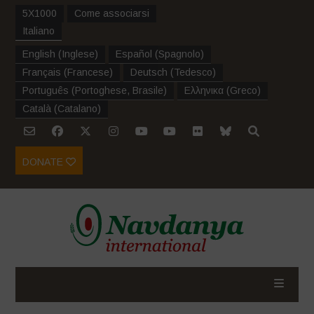
5X1000
Come associarsi
Italiano
English
(
Inglese
)
Español
(
Spagnolo
)
Français
(
Francese
)
Deutsch
(
Tedesco
)
Português
(
Portoghese, Brasile
)
Ελληνικα
(
Greco
)
Català
(
Catalano
)
DONATE