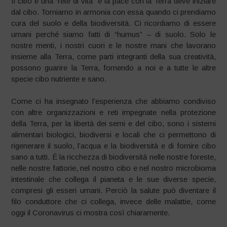
Il cibo è una “rete di vita” e la pace con la Terra deve iniziare
dal cibo. Torniamo in armonia con essa quando ci prendiamo
cura del suolo e della biodiversità. Ci ricordiamo di essere
umani perché siamo fatti di “humus” – di suolo. Solo le
nostre menti, i nostri cuori e le nostre mani che lavorano
insieme alla Terra, come parti integranti della sua creatività,
possono guarire la Terra, fornendo a noi e a tutte le altre
specie cibo nutriente e sano.
Come ci ha insegnato l’esperienza che abbiamo condiviso
con altre organizzazioni e reti impegnate nella protezione
della Terra, per la libertà dei semi e del cibo, sono i sistemi
alimentari biologici, biodiversi e locali che ci permettono di
rigenerare il suolo, l’acqua e la biodiversità e di fornire cibo
sano a tutti. È la ricchezza di biodiversità nelle nostre foreste,
nelle nostre fattorie, nel nostro cibo e nel nostro microbioma
intestinale che collega il pianeta e le sue diverse specie,
compresi gli esseri umani. Perciò la salute può diventare il
filo conduttore che ci collega, invece delle malattie, come
oggi il Coronavirus ci mostra così chiaramente.