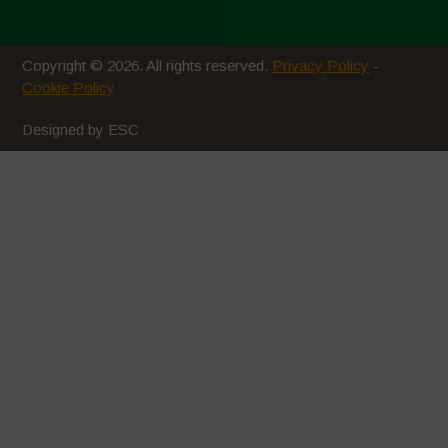
Agosto 2020
Luglio 2020
Copyright © 2026. All rights reserved.
Privacy Policy
-
Giugno 2020
Cookie Policy
Maggio 2020
Designed by ESC
Aprile 2020
Marzo 2020
Febbraio 2020
Gennaio 2020
Dicembre 2019
Novembre 2019
Ottobre 2019
Settembre 2019
Luglio 2019