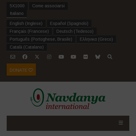
5X1000
Come associarsi
Italiano
English
(
Inglese
)
Español
(
Spagnolo
)
Français
(
Francese
)
Deutsch
(
Tedesco
)
Português
(
Portoghese, Brasile
)
Ελληνικα
(
Greco
)
Català
(
Catalano
)
DONATE