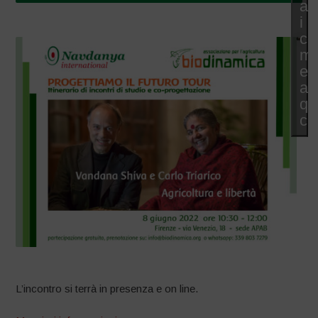
ac
i
co
ma
e
abi
qu
co
L’incontro si terrà in presenza e on line.