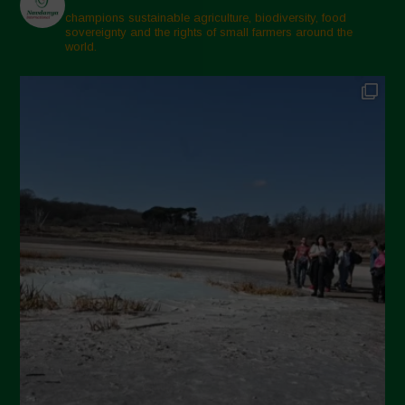
Marzo 2025
champions sustainable agriculture, biodiversity, food
sovereignty and the rights of small farmers around the
Febbraio 2025
world.
Gennaio 2025
Dicembre 2024
Novembre 2024
Ottobre 2024
Settembre 2024
Luglio 2024
Maggio 2024
Aprile 2024
Marzo 2024
Febbraio 2024
Gennaio 2024