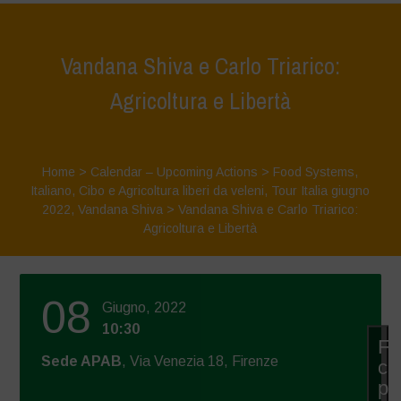
Vandana Shiva e Carlo Triarico:
Agricoltura e Libertà
Home
>
Calendar – Upcoming Actions
>
Food Systems
,
Italiano
,
Cibo e Agricoltura liberi da veleni
,
Tour Italia giugno
2022
,
Vandana Shiva
>
Vandana Shiva e Carlo Triarico:
Agricoltura e Libertà
08
Giugno, 2022
10:30
Fa
Sede APAB
, Via Venezia 18, Firenze
cli
pe