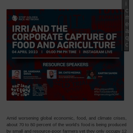
i
co
ma
e
abi
qu
co
Amid worsening global economic, food, and climate crises,
about 70 to 80 percent of the world’s food is being produced
by small and resource-poor farmers yet they only occupy 12