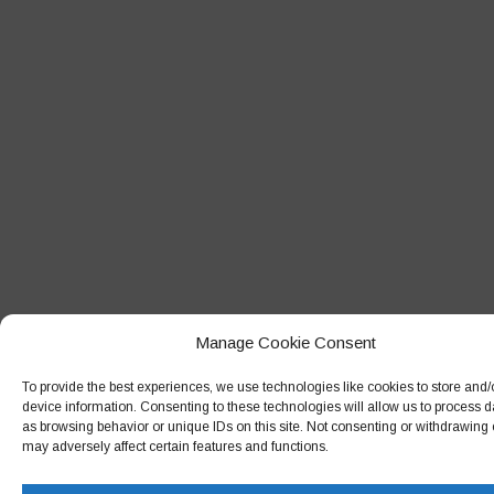
Agosto 2018
Luglio 2018
Giugno 2018
Maggio 2018
Aprile 2018
Marzo 2018
Febbraio 2018
Gennaio 2018
Dicembre 2017
Manage Cookie Consent
Novembre 2017
To provide the best experiences, we use technologies like cookies to store and
Ottobre 2017
device information. Consenting to these technologies will allow us to process 
as browsing behavior or unique IDs on this site. Not consenting or withdrawing
Settembre 2017
may adversely affect certain features and functions.
Agosto 2017