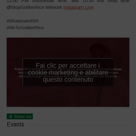
12:00 PM Indonesian time, and 10:30 AM India time
@StopGoldenRice Network
Instagram Live
.
#ShutdownIRRI
#NoToGoldenRice
Fai clic per accettare i
cookie marketing e abilitare
questo contenuto
Share via
Events