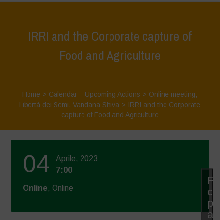
IRRI and the Corporate capture of
Food and Agriculture
Home
>
Calendar – Upcoming Actions
>
Online meeting
,
Libertà dei Semi
,
Vandana Shiva
>
IRRI and the Corporate
capture of Food and Agriculture
04
Aprile, 2023
7:00
Fa
Online
, Online
cli
pe
ac