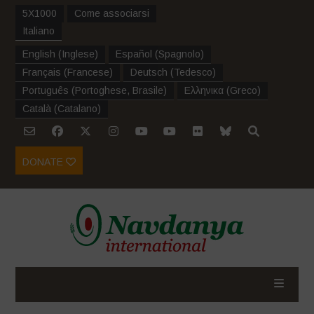
5X1000
Come associarsi
Italiano
English
(
Inglese
)
Español
(
Spagnolo
)
Français
(
Francese
)
Deutsch
(
Tedesco
)
Português
(
Portoghese, Brasile
)
Ελληνικα
(
Greco
)
Català
(
Catalano
)
DONATE