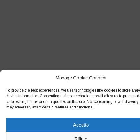
Gennaio 2018
Dicembre 2017
Novembre 2017
Ottobre 2017
Settembre 2017
Agosto 2017
Luglio 2017
Manage Cookie Consent
Giugno 2017
To provide the best experiences, we use technologies like cookies to store and
device information. Consenting to these technologies will allow us to process 
Maggio 2017
as browsing behavior or unique IDs on this site. Not consenting or withdrawing
may adversely affect certain features and functions.
Aprile 2017
Marzo 2017
Accetto
Febbraio 2017
Rifiuto