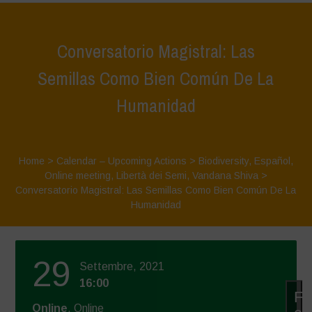
Conversatorio Magistral: Las
Semillas Como Bien Común De La
Humanidad
Home
>
Calendar – Upcoming Actions
>
Biodiversity
,
Español
,
Online meeting
,
Libertà dei Semi
,
Vandana Shiva
>
Conversatorio Magistral: Las Semillas Como Bien Común De La
Humanidad
29
Settembre, 2021
16:00
Fa
Online
, Online