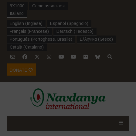
5X1000
Come associarsi
Italiano
English
(
Inglese
)
Español
(
Spagnolo
)
Français
(
Francese
)
Deutsch
(
Tedesco
)
Português
(
Portoghese, Brasile
)
Ελληνικα
(
Greco
)
Català
(
Catalano
)
DONATE