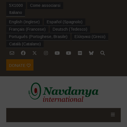
5X1000
Come associarsi
Italiano
English
(
Inglese
)
Español
(
Spagnolo
)
Français
(
Francese
)
Deutsch
(
Tedesco
)
Português
(
Portoghese, Brasile
)
Ελληνικα
(
Greco
)
Català
(
Catalano
)
DONATE