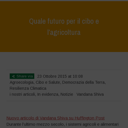
Quale futuro per il cibo e
l’agricoltura
Home
>
Notizie
>
i nostri articoli
>
Quale futuro per il cibo e
l’agricoltura
Share via
23 Ottobre 2015 at 10:08
Agroecologia
,
Cibo e Salute
,
Democrazia della Terra
,
Resilienza Climatica
i nostri articoli
,
In evidenza
,
Notizie
Vandana Shiva
Nuovo articolo di Vandana Shiva su Huffington Post
Durante l’ultimo mezzo secolo, i sistemi agricoli e alimentari