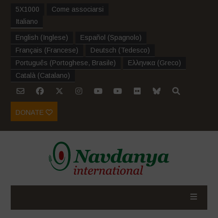
5X1000
Come associarsi
Italiano
English
(
Inglese
)
Español
(
Spagnolo
)
Français
(
Francese
)
Deutsch
(
Tedesco
)
Português
(
Portoghese, Brasile
)
Ελληνικα
(
Greco
)
Català
(
Catalano
)
DONATE