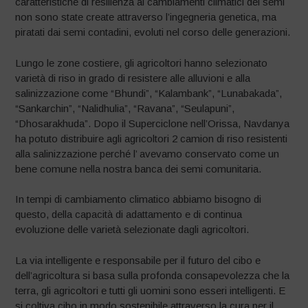
caratteristiche di resilienza ai cambiamenti climatici dei semi
non sono state create attraverso l’ingegneria genetica, ma
piratati dai semi contadini, evoluti nel corso delle generazioni.
Lungo le zone costiere, gli agricoltori hanno selezionato
varietà di riso in grado di resistere alle alluvioni e alla
salinizzazione come “Bhundi”, “Kalambank”, “Lunabakada”,
“Sankarchin”, “Nalidhulia”, “Ravana”, “Seulapuni”,
“Dhosarakhuda”. Dopo il Superciclone nell’Orissa, Navdanya
ha potuto distribuire agli agricoltori 2 camion di riso resistenti
alla salinizzazione perché l’ avevamo conservato come un
bene comune nella nostra banca dei semi comunitaria.
In tempi di cambiamento climatico abbiamo bisogno di
questo, della capacità di adattamento e di continua
evoluzione delle varietà selezionate dagli agricoltori.
La via intelligente e responsabile per il futuro del cibo e
dell’agricoltura si basa sulla profonda consapevolezza che la
terra, gli agricoltori e tutti gli uomini sono esseri intelligenti. E
si coltiva cibo in modo sostenibile attraverso la cura per il