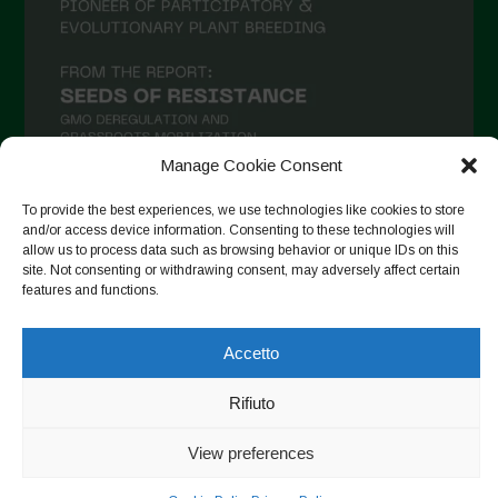
Aprile 2021
Marzo 2021
Febbraio 2021
Gennaio 2021
Manage Cookie Consent
Dicembre 2020
Novembre 2020
To provide the best experiences, we use technologies like cookies to store
and/or access device information. Consenting to these technologies will
Segui su Instagram
Ottobre 2020
allow us to process data such as browsing behavior or unique IDs on this
site. Not consenting or withdrawing consent, may adversely affect certain
Agosto 2020
features and functions.
Luglio 2020
Copyright © 2026. All rights reserved.
Privacy Policy
-
Accetto
Giugno 2020
Cookie Policy
Rifiuto
Maggio 2020
Designed by ESC
Aprile 2020
View preferences
Marzo 2020