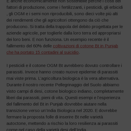
É anche economicamente non sostenibile perché i costi dei
fattori di produzione, come i fertilizzanti, i pesticidi, gli erbicidi
, gli OGM e i semi non riproducibili, sono dieci volte più alti
dei rendimenti che gli agricoltori ottengono da ciò che
producono. Si tratta della trappola del debito progettata per le
aziende agricole, per toglierle dalla loro terra ed appropriarsi
dei loro beni. E non funziona. Un esempio recente è il
fallimento del 60% delle
coltivazioni di cotone Bt in Punjab
che ha portato 15 contadini al suicidio
.
I pesticidi e il cotone OGM Bt avrebbero dovuto controllare i
parassiti. Invece hanno creato nuove epidemie di parassiti
mai viste prima. L’agricoltura biologica è la vera alternativa.
Durante il nostro recente Pellegrinaggio del Suolo abbiamo
visto campi di desi, cotone biologico indiano, completamente
liberi dai parassiti, pieni di vita. Questi esempi e l’esperienza
del fallimento del Bt in Punjab dovrebbe aiutare nella
transizione verso un’India Biologica nel 2020. E dovrebbe
fermare la proposta folle di inserire Bt nelle varietà
autoctone, mettendo a rischio la loro resilienza ai parassiti
come nel caso della varietà desi dell’India.