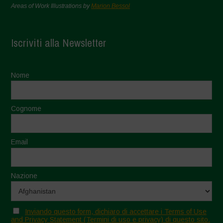
Areas of Work Illustrations by
Marion Bessol
Iscriviti alla Newsletter
Nome
Cognome
Email
Nazione
Inviando questo form, dichiaro di accettare i Terms of Use
and Privacy Statement (Termini di uso e privacy) di questo sito.