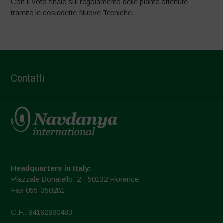
Con il voto finale sul regolamento delle piante ottenute
tramite le cosiddette Nuove Tecniche...
Contatti
Headquarters in Italy:
Piazzale Donatello, 2 - 50132 Florence
Fax 055-350281
C.F.: 94192980483