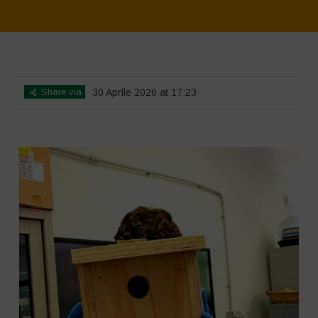
Home
>
SimpLy Gallery
>
Workshop Terrae Vivae – Humus – Liceo
Calvino – Città della Pieve
Share via
30 Aprile 2026 at 17:23