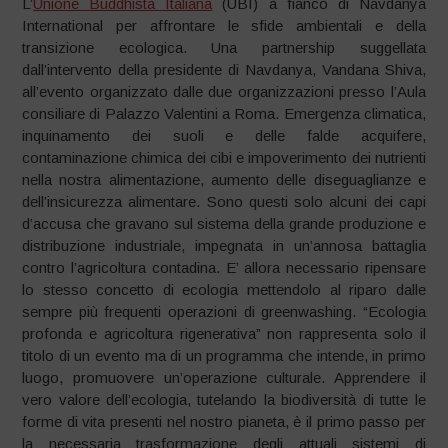
L’
Unione Buddhista Italiana
(UBI) a fianco di Navdanya
International per affrontare le sfide ambientali e della
transizione ecologica. Una partnership suggellata
dall’intervento della presidente di Navdanya, Vandana Shiva,
all’evento organizzato dalle due organizzazioni presso l’Aula
consiliare di Palazzo Valentini a Roma. Emergenza climatica,
inquinamento dei suoli e delle falde acquifere,
contaminazione chimica dei cibi e impoverimento dei nutrienti
nella nostra alimentazione, aumento delle diseguaglianze e
dell’insicurezza alimentare. Sono questi solo alcuni dei capi
d’accusa che gravano sul sistema della grande produzione e
distribuzione industriale, impegnata in un’annosa battaglia
contro l’agricoltura contadina. E’ allora necessario ripensare
lo stesso concetto di ecologia mettendolo al riparo dalle
sempre più frequenti operazioni di greenwashing. “Ecologia
profonda e agricoltura rigenerativa” non rappresenta solo il
titolo di un evento ma di un programma che intende, in primo
luogo, promuovere un’operazione culturale. Apprendere il
vero valore dell’ecologia, tutelando la biodiversità di tutte le
forme di vita presenti nel nostro pianeta, è il primo passo per
la necessaria trasformazione degli attuali sistemi di