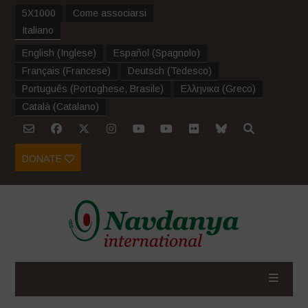
5X1000
Come associarsi
Italiano
English
(
Inglese
)
Español
(
Spagnolo
)
Français
(
Francese
)
Deutsch
(
Tedesco
)
Português
(
Portoghese, Brasile
)
Ελληνικα
(
Greco
)
Català
(
Catalano
)
DONATE