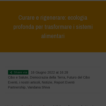
Curare e rigenerare: ecologia
profonda per trasformare i sistemi
alimentari
Home
>
Eventi
>
Curare e rigenerare: ecologia profonda per
trasformare i sistemi alimentari
Share via
16 Giugno 2022 at 16:28
Cibo e Salute
,
Democrazia della Terra
,
Futuro del Cibo
Eventi
,
i nostri articoli
,
Notizie
,
Report Eventi
Partnership
,
Vandana Shiva