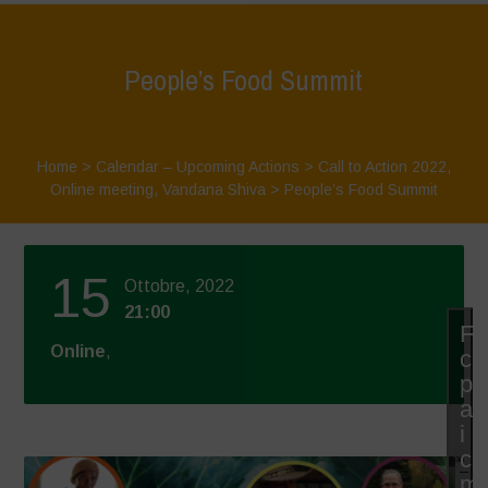
People’s Food Summit
Home
>
Calendar – Upcoming Actions
>
Call to Action 2022
,
Online meeting
,
Vandana Shiva
>
People’s Food Summit
15
Ottobre, 2022
21:00
Fa
Online
,
cli
pe
ac
i
co
–
ma