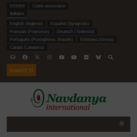
5X1000
Come associarsi
Italiano
English
(
Inglese
)
Español
(
Spagnolo
)
Français
(
Francese
)
Deutsch
(
Tedesco
)
Português
(
Portoghese, Brasile
)
Ελληνικα
(
Greco
)
Català
(
Catalano
)
DONATE