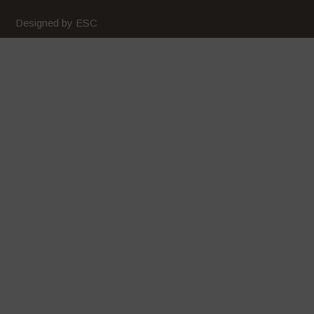
Maggio 2020
Designed by ESC
Aprile 2020
Marzo 2020
Febbraio 2020
Gennaio 2020
Dicembre 2019
Novembre 2019
Ottobre 2019
Settembre 2019
Luglio 2019
Giugno 2019
Maggio 2019
Aprile 2019