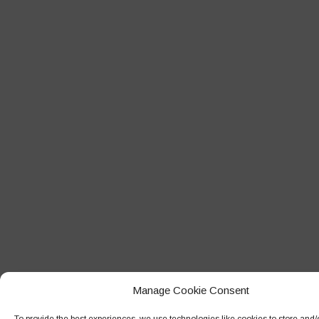
Febbraio 2018
Gennaio 2018
Dicembre 2017
Novembre 2017
Ottobre 2017
Settembre 2017
Agosto 2017
Luglio 2017
Giugno 2017
Maggio 2017
Aprile 2017
Manage Cookie Consent
Marzo 2017
Febbraio 2017