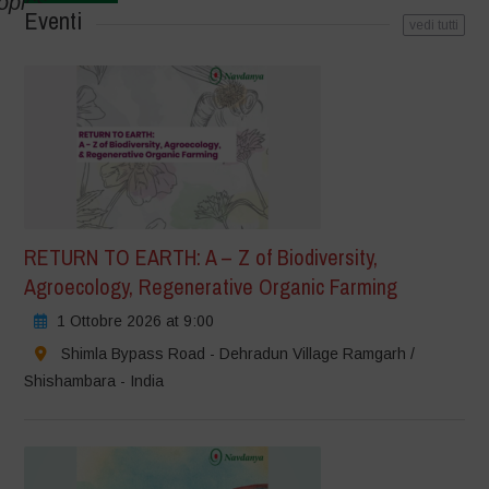
opics.
Eventi
vedi tutti
RETURN TO EARTH: A – Z of Biodiversity,
Agroecology, Regenerative Organic Farming
1 Ottobre 2026 at 9:00
Shimla Bypass Road - Dehradun Village Ramgarh /
Shishambara - India