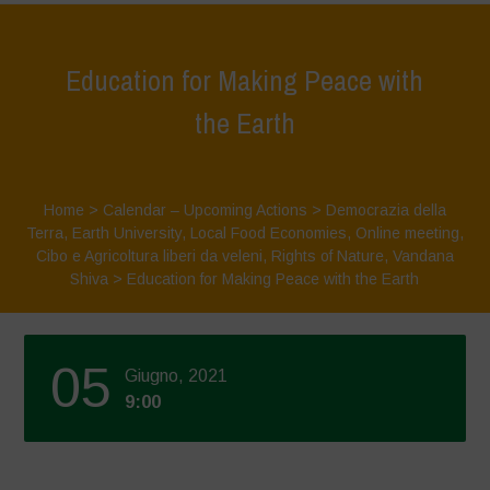
Education for Making Peace with
the Earth
Home
>
Calendar – Upcoming Actions
>
Democrazia della
Terra
,
Earth University
,
Local Food Economies
,
Online meeting
,
Cibo e Agricoltura liberi da veleni
,
Rights of Nature
,
Vandana
Shiva
>
Education for Making Peace with the Earth
05
Giugno, 2021
9:00