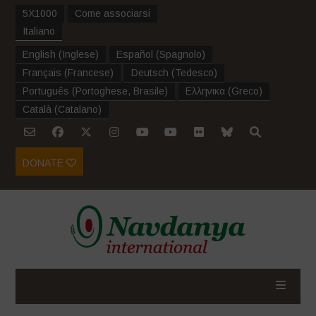
5X1000
Come associarsi
Italiano
English
(
Inglese
)
Español
(
Spagnolo
)
Français
(
Francese
)
Deutsch
(
Tedesco
)
Português
(
Portoghese, Brasile
)
Ελληνικα
(
Greco
)
Català
(
Catalano
)
DONATE