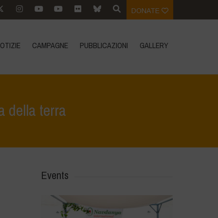
DONATE
OTIZIE
CAMPAGNE
PUBBLICAZIONI
GALLERY
 della terra
Eventi
>
Arrivano i “Custodi del Suolo” che si prendono cura della terra
Events