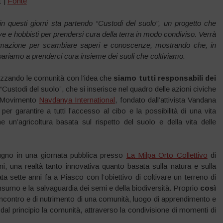
1 |
Fonte
 in questi giorni sta partendo “Custodi del suolo”, un progetto che
tive e hobbisti per prendersi cura della terra in modo condiviso. Verrà
 formazione per scambiare saperi e conoscenze, mostrando che, in
impariamo a prenderci cura insieme dei suoli che coltiviamo.
ilizzando le comunità con l’idea che
siamo tutti responsabili dei
 “Custodi del suolo”, che si inserisce nel quadro delle azioni civiche
l Movimento
Navdanya International
, fondato dall’attivista Vandana
er garantire a tutti l’accesso al cibo e la possibilità di una vita
me un’agricoltura basata sul rispetto del suolo e della vita delle
giugno in una giornata pubblica presso
La Milpa Orto Collettivo
di
i, una realtà tanto innovativa quanto basata sulla natura e sulla
ta sette anni fa a Piasco con l’obiettivo di coltivare un terreno di
onsumo e la salvaguardia dei semi e della biodiversità. Proprio
così
 incontro e di nutrimento di una comunità, luogo di apprendimento e
in dal principio la comunità, attraverso la condivisione di momenti di