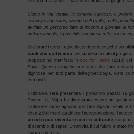
Di Lorena Di Maria – Italia che cambia, 15 giugno 202
Siamo in Val Varaita, in territorio cuneese, e proprio
coinvolge agricoltori, aziende della valle, realtà produt
avviato un percorso fatto di incontri e giornate di
ambito agricolo, è possibile invertire la rotta solo se 
Migliorare i terreni agricoli con buone pratiche sensib
suoli che coltiviamo
: nel cuneese è nato il progetto
proposte nel manifesto “
Food for Health
” (2018) de
Shiva. Questo progetto ci ricorda che l’unica strada p
dignitosa per tutti parte dall’agroecologia, vista co
comunità.
L’iniziativa sarà presentata il prossimo sabato 19 
Piasco. La Milpa ha dimostrato essere, in questi ann
tradizione: ramo agricolo dell’OdV Spazio Vitale, è na
circa 2.500 metri quadri per l’autoproduzione, l’autoc
un orto può diventare centro culturale
, luogo di
di scambio di saperi. Un’attività il cui fulcro è stato f
lavoro e di festa.