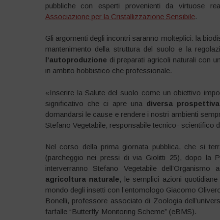
pubbliche con esperti provenienti da virtuose r
Associazione per la Cristallizzazione Sensibile
.
Gli argomenti degli incontri saranno molteplici: la biodisp
mantenimento della struttura del suolo e la regolazio
l’autoproduzione
di preparati agricoli naturali con un 
in ambito hobbistico che professionale.
«Inserire la Salute del suolo come un obiettivo impo
significativo che ci apre una
diversa prospettiva
domandarsi le cause e rendere i nostri ambienti sempre
Stefano Vegetabile, responsabile tecnico- scientifico 
Nel corso della prima giornata pubblica, che si ter
(parcheggio nei pressi di via Giolitti 25), dopo la
interverranno Stefano Vegetabile dell’Organismo
agricoltura naturale
, le semplici azioni quotidiane
mondo degli insetti con l’entomologo Giacomo Olivero,
Bonelli, professore associato di Zoologia dell’univers
farfalle “Butterfly Monitoring Scheme” (eBMS).