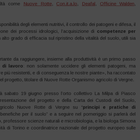
ealtà come
Nuove Rotte
,
Con.it.a.lo
,
Deafal
,
Officine Walden
,
onibilità degli elementi nutritivi, il controllo dei patogeni e difesa, il
ne dei processi idrologici, l’acquisizione di
competenze per
alto grado di efficacia sul ripristino della vitalità del suolo, utili sia
rtante da raggiungere, insieme alla produttività è un primo passo
 di lavoro
: non solamente uccidere gli elementi patogeni, ma
 più resistenti, e di conseguenza le nostre piante», ha raccontato
del progetto, titolare di Nuove Rotte Organismo agricolo di Vergne.
rà sabato 19 giugno presso l’orto collettivo La Milpa di Piasco
 Presentazione del progetto e della Carta dei Custodi del Suolo,
 agricolo Nuove Rotte di Vergne su “
principi e pratiche di
 benefiche per il suolo” e a seguire nel pomeriggio si parlerà del
 professore scienze naturali e microbiologia, e la biologa Simona
ità di Torino e coordinatrice nazionale del progetto europeo sulle