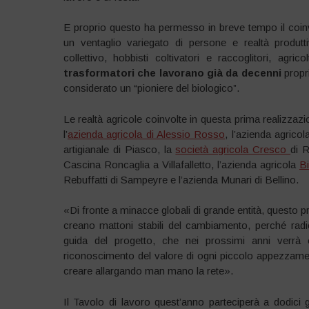
E proprio questo ha permesso in breve tempo il coinvo
un ventaglio variegato di persone e realtà produttive
collettivo, hobbisti coltivatori e raccoglitori, agr
trasformatori che lavorano già da decenni
propr
considerato un “pioniere del biologico”.
Le realtà agricole coinvolte in questa prima realizza
l’
azienda agricola di Alessio Rosso
, l’azienda agric
artigianale di Piasco, la
società agricola Cresco
di 
Cascina Roncaglia a Villafalletto, l’azienda agricola
B
Rebuffatti di Sampeyre e l’azienda Munari di Bellino.
«Di fronte a minacce globali di grande entità, questo 
creano mattoni stabili del cambiamento, perché radi
guida del progetto, che nei prossimi anni verrà e
riconoscimento del valore di ogni piccolo appezzame
creare allargando man mano la rete».
Il Tavolo di lavoro quest’anno parteciperà a dodici 