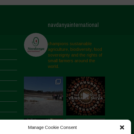
navdanyainternational
champions sustainable
agriculture, biodiversity, food
sovereignty and the rights of
small farmers around the
world.
Manage Cookie Consent