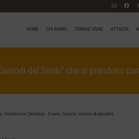
HOME
CHI SIAMO
TERRAE VIVAE
ATTIVITÀ
N
“Custodi del Suolo” che si prendono cura
Home
>
te
,
Resilienza Climatica
Eventi
,
Notizie
,
notizie di attualità