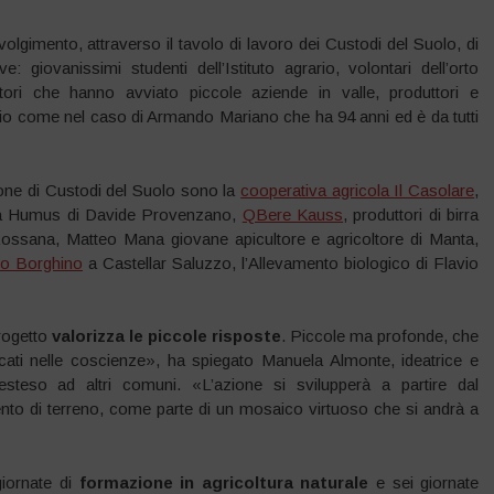
lgimento, attraverso il tavolo di lavoro dei Custodi del Suolo, di
: giovanissimi studenti dell’Istituto agrario, volontari dell’orto
icoltori che hanno avviato piccole aziende in valle, produttori e
io come nel caso di Armando Mariano che ha 94 anni ed è da tutti
zione di Custodi del Suolo sono la
cooperativa agricola Il Casolare
,
ola Humus di Davide Provenzano,
QBere Kauss
, produttori di birra
Rossana, Matteo Mana giovane apicultore e agricoltore di Manta,
io Borghino
a Castellar Saluzzo, l’Allevamento biologico di Flavio
progetto
valorizza le piccole risposte
. Piccole ma profonde, che
cati nelle coscienze», ha spiegato Manuela Almonte, ideatrice e
steso ad altri comuni. «L’azione si svilupperà a partire dal
nto di terreno, come parte di un mosaico virtuoso che si andrà a
giornate di
formazione in agricoltura naturale
e sei giornate