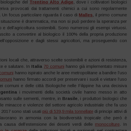
e biologiche del
Trentino Alto Adige
, dove i coltivatori biologici
riva provocati dai trattamenti chimici a cui sono regolarmente
 Un focus particolare riguarda il caso di
Malles
, il primo comune
a situazione è drammatica, ma non si può perdere la speranza per
e dell’agricoltura sostenibili. Sono numerosi gli esempi virtuosi.
uscito a convertire al biologico il 100% della propria produzione
dell’opposizione e dagli stessi agricoltori, ma proseguendo con
ni locali che, attraverso scelte sostenibili e azioni di resistenza,
e e salutare. In
Italia
70 comuni
hanno già implementato misure
comuni
hanno ispirato anche le aree metropolitane a bandire l’uso
comuni
hanno firmato accordi per preservare i suoli e vietare l’uso
ei comuni e delle città Biologiche nelle Filippine ha una decisiva
rgentina
i movimenti della società civile hanno messo in atto
santo sulle sementi, mentre, in
Brasile
, i produttori biologici che
le minacce e violenze del settore agricolo industriale che fa uso
l 2017 sono stati usati
più di 539,9 mila tonnellate
di principi attivi di
avorano in armonia con la biodiversità tropicale che però è
 causa dell’estensione dei deserti verdi delle
monocolture
. In
no le carenze
delle istituzioni locali e nazionali nel contrastare