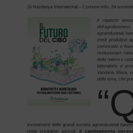
Di Navdanya International – Comune-info, 24 novemb
Il rapporto ann
dell’agrobusiness
agroindustriali han
medi produttori a
cominciato e Navda
rivoluzionare l’at
della natura o con
laboratorio e pro
Vandana Shiva, vo
della terra, che po
“
investimenti delle grandi società agroindustriali hanno 
medi produttori agricoli.
Il cambiamento necessa