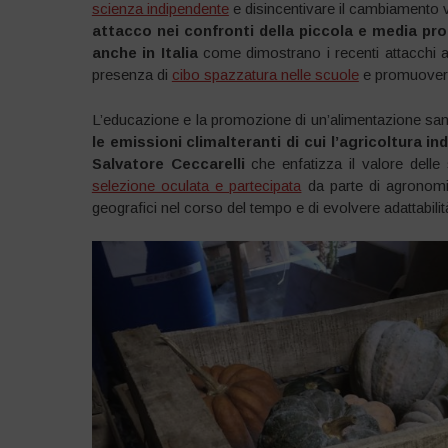
scienza indipendente
e disincentivare il cambiamento 
attacco nei confronti della piccola e media pro
anche in Italia
come dimostrano i recenti attacchi all
presenza di
cibo spazzatura nelle scuole
e promuovere
L’educazione e la promozione di un’alimentazione sana è
le emissioni climalteranti di cui l’agricoltura in
Salvatore Ceccarelli
che enfatizza il valore delle 
selezione oculata e partecipata
da parte di agronomi 
geografici nel corso del tempo e di evolvere adattabilità