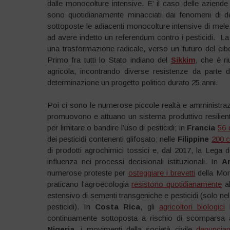
dalle monocolture intensive. E’ il caso delle aziend
sono quotidianamente minacciati dai fenomeni di de
sottoposte le adiacenti monocolture intensive di mele.
ad avere indetto un referendum contro i pesticidi. L
una trasformazione radicale, verso un futuro del cibo 
Primo fra tutti lo Stato indiano del
Sikkim
, che è ri
agricola, incontrando diverse resistenze da parte 
determinazione un progetto politico durato 25 anni.
Poi ci sono le numerose piccole realtà e amministrazio
promuovono e attuano un sistema produttivo resilient
per limitare o bandire l’uso di pesticidi; in
Francia
56 
dei pesticidi contenenti glifosato; nelle
Filippine
200 
di prodotti agrochimici tossici e, dal 2017, la Lega d
influenza nei processi decisionali istituzionali. In
A
numerose proteste per
osteggiare i brevetti
della Mon
praticano l’agroecologia
resistono quotidianamente
al
estensivo di sementi transgeniche e pesticidi (solo ne
pesticidi). In
Costa Rica
, gli
agricoltori biologici
l
continuamente sottoposta a rischio di scomparsa a
Nigeria
, i movimenti della società civile
denuncia