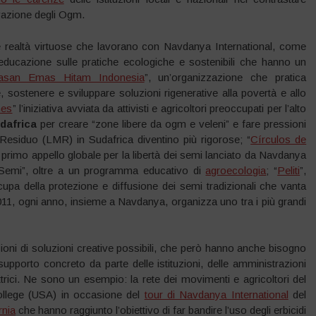
ovazione degli Ogm.
le realtà virtuose che lavorano con Navdanya International, come
educazione sulle pratiche ecologiche e sostenibili che hanno un
asan Emas Hitam Indonesia
”, un’organizzazione che pratica
sostenere e sviluppare soluzioni rigenerative alla povertà e allo
nes
” l’iniziativa avviata da attivisti e agricoltori preoccupati per l’alto
dafrica
per creare “zone libere da ogm e veleni” e fare pressioni
esiduo (LMR) in Sudafrica diventino più rigorose; “
Círculos de
primo appello globale per la libertà dei semi lanciato da Navdanya
i Semi”, oltre a un programma educativo di
agroecologia
; “
Peliti
”,
upa della protezione e diffusione dei semi tradizionali che vanta
011, ogni anno, insieme a Navdanya, organizza uno tra i più grandi
ioni di soluzioni creative possibili, che però hanno anche bisogno
 supporto concreto da parte delle istituzioni, delle amministrazioni
uttrici. Ne sono un esempio: la rete dei movimenti e agricoltori del
ollege (USA) in occasione del
tour di Navdanya International
del
rnia
che hanno raggiunto l’obiettivo di far bandire l’uso degli erbicidi