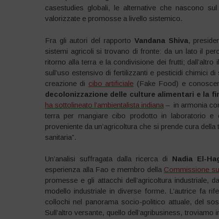
casestudies globali, le alternative che nascono sul 
valorizzate e promosse a livello sistemico.
Fra gli autori del rapporto
Vandana Shiva
, preside
sistemi agricoli si trovano di fronte: da un lato il perc
ritorno alla terra e la condivisione dei frutti; dall’altr
sull’uso estensivo di fertilizzanti e pesticidi chimici
creazione di
cibo artificiale
(Fake Food) e conoscenza 
decolonizzazione delle culture alimentari e la fi
ha sottolineato l’ambientalista indiana
– in armonia con 
terra per mangiare cibo prodotto in laboratorio e 
proveniente da un’agricoltura che si prende cura della t
sanitaria”.
Un’analisi suffragata dalla ricerca di
Nadia El-Ha
esperienza alla Fao e membro della
Commissione sul f
promesse e gli attacchi dell’agricoltura industriale, da
modello industriale in diverse forme. L’autrice fa rif
collochi nel panorama socio-politico attuale, del sost
Sull’altro versante, quello dell’agribusiness, troviamo 