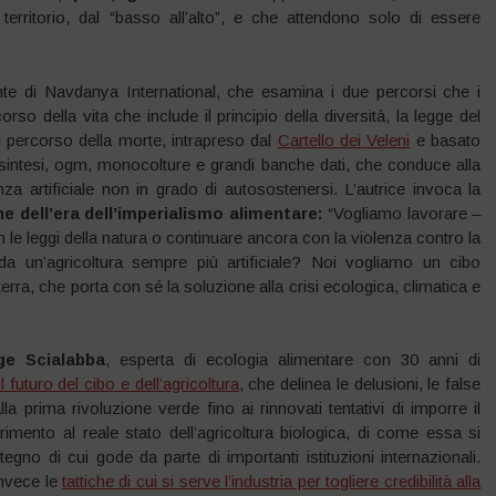
territorio, dal “basso all’alto”, e che attendono solo di essere
nte di Navdanya International, che esamina i due percorsi che i
orso della vita che include il principio della diversità, la legge del
o il percorso della morte, intrapreso dal
Cartello dei Veleni
e basato
 di sintesi, ogm, monocolture e grandi banche dati, che conduce alla
artificiale non in grado di autosostenersi. L’autrice invoca la
ne dell’era dell’imperialismo alimentare:
“Vogliamo lavorare –
le leggi della natura o continuare ancora con la violenza contro la
da un’agricoltura sempre più artificiale? Noi vogliamo un cibo
erra, che porta con sé la soluzione alla crisi ecologica, climatica e
ge Scialabba
, esperta di ecologia alimentare con 30 anni di
uturo del cibo e dell’agricoltura
, che delinea le delusioni, le false
lla prima rivoluzione verde fino ai rinnovati tentativi di imporre il
erimento al reale stato dell’agricoltura biologica, di come essa si
egno di cui gode da parte di importanti istituzioni internazionali.
invece le
tattiche di cui si serve l’industria per togliere credibilità alla