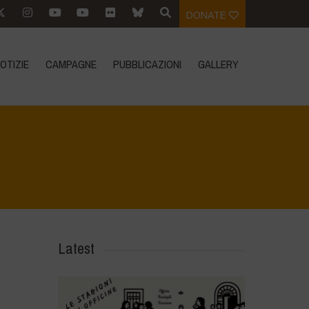
DONATE
OTIZIE
CAMPAGNE
PUBBLICAZIONI
GALLERY
Home
>
Notizie
>
i nostri articoli
>
Quale futuro vogliamo per il cibo
Latest