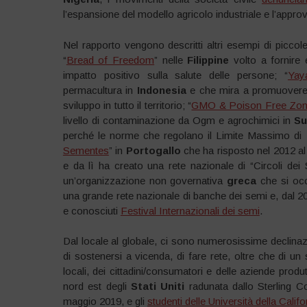
l’espansione del modello agricolo industriale e l’appr
Nel rapporto vengono descritti altri esempi di picco
“
Bread of Freedom
” nelle
Filippine
volto a fornire 
impatto positivo sulla salute delle persone; “
Yay
permacultura in
Indonesia
e che mira a promuovere, 
sviluppo in tutto il territorio; “
GMO & Poison Free Zo
livello di contaminazione da Ogm e agrochimici in
Su
perché le norme che regolano il Limite Massimo di R
Sementes
” in
Portogallo
che ha risposto nel 2012 al 
e da lì ha creato una rete nazionale di “Circoli de
un’organizzazione non governativa
greca
che si occ
una grande rete nazionale di banche dei semi e, dal 2
e conosciuti
Festival Internazionali dei semi
.
Dal locale al globale, ci sono numerosissime declinaz
di sostenersi a vicenda, di fare rete, oltre che di un
locali, dei cittadini/consumatori e delle aziende prod
nord est degli
Stati Uniti
radunata dallo Sterling C
maggio 2019, e gli
studenti delle Università della Califo