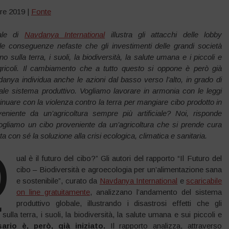
re 2019 |
Fonte
uale di
Navdanya International
illustra gli attacchi delle lobby
 le conseguenze nefaste che gli investimenti delle grandi società
no sulla terra, i suoli, la biodiversità, la salute umana e i piccoli e
gricoli. Il cambiamento che a tutto questo si oppone è però già
nya individua anche le azioni dal basso verso l’alto, in grado di
tuale sistema produttivo. Vogliamo lavorare in armonia con le leggi
tinuare con la violenza contro la terra per mangiare cibo prodotto in
veniente da un’agricoltura sempre più artificiale? Noi, risponde
gliamo un cibo proveniente da un’agricoltura che si prende cura
rta con sé la soluzione alla crisi ecologica, climatica e sanitaria.
Q
ual è il futuro del cibo?” Gli autori del rapporto “Il Futuro del
cibo – Biodiversità e agroecologia per un’alimentazione sana
e sostenibile”, curato da
Navdanya International
e
scaricabile
on line gratuitamente
, analizzano l’andamento del sistema
produttivo globale, illustrando i disastrosi effetti che gli
sulla terra, i suoli, la biodiversità, la salute umana e sui piccoli e
rio è, però, già iniziato.
Il rapporto analizza, attraverso