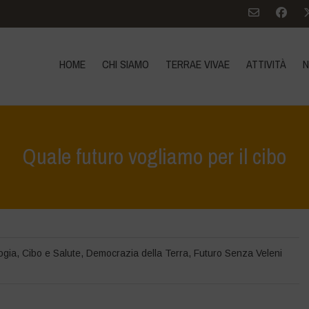
HOME
CHI SIAMO
TERRAE VIVAE
ATTIVITÀ
N
Quale futuro vogliamo per il cibo
ogia
,
Cibo e Salute
,
Democrazia della Terra
,
Futuro Senza Veleni