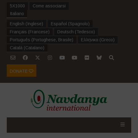
5X1000
Come associarsi
Italiano
English
(
Inglese
)
Español
(
Spagnolo
)
Français
(
Francese
)
Deutsch
(
Tedesco
)
Português
(
Portoghese, Brasile
)
Ελληνικα
(
Greco
)
Català
(
Catalano
)
DONATE