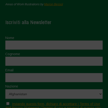
Areas of Work Illustrations by
Marion Bessol
Iscriviti alla Newsletter
Nome
Cognome
Email
Nazione
Inviando questo form, dichiaro di accettare i Terms of Use
and Privacy Statement (Termini di uso e privacy) di questo sito.