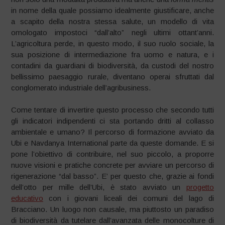
in nome della quale possiamo idealmente giustificare, anche
a scapito della nostra stessa salute, un modello di vita
omologato impostoci “dall’alto” negli ultimi ottant’anni.
L’agricoltura perde, in questo modo, il suo ruolo sociale, la
sua posizione di intermediazione fra uomo e natura, e i
contadini da guardiani di biodiversità, da custodi del nostro
bellissimo paesaggio rurale, diventano operai sfruttati dal
conglomerato industriale dell’agribusiness.
Come tentare di invertire questo processo che secondo tutti
gli indicatori indipendenti ci sta portando dritti al collasso
ambientale e umano? Il percorso di formazione avviato da
Ubi e Navdanya International parte da queste domande. E si
pone l’obiettivo di contribuire, nel suo piccolo, a proporre
nuove visioni e pratiche concrete per avviare un percorso di
rigenerazione “dal basso”. E’ per questo che, grazie ai fondi
dell’otto per mille dell’Ubi, è stato avviato un
progetto
educativo
con i giovani liceali dei comuni del lago di
Bracciano. Un luogo non causale, ma piuttosto un paradiso
di biodiversità da tutelare dall’avanzata delle monocolture di