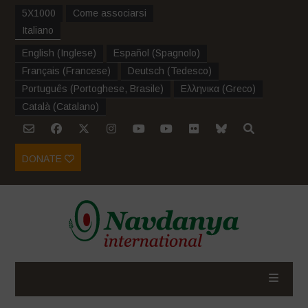
5X1000
Come associarsi
Italiano
English
(
Inglese
)
Español
(
Spagnolo
)
Français
(
Francese
)
Deutsch
(
Tedesco
)
Português
(
Portoghese, Brasile
)
Ελληνικα
(
Greco
)
Català
(
Catalano
)
DONATE