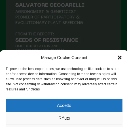
Maggio 2021
Aprile 2021
Marzo 2021
Febbraio 2021
Gennaio 2021
Manage Cookie Consent
Dicembre 2020
Novembre 2020
To provide the best experiences, we use technologies like cookies to store
and/or access device information. Consenting to these technologies will
Segui su Instagram
Ottobre 2020
allow us to process data such as browsing behavior or unique IDs on this
site. Not consenting or withdrawing consent, may adversely affect certain
Agosto 2020
features and functions.
Luglio 2020
Copyright © 2026. All rights reserved.
Privacy Policy
-
Accetto
Giugno 2020
Cookie Policy
Rifiuto
Maggio 2020
Designed by ESC