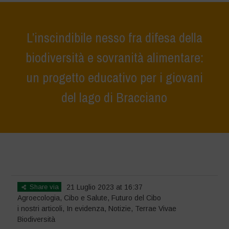
L’inscindibile nesso fra difesa della
biodiversità e sovranità alimentare:
un progetto educativo per i giovani
del lago di Bracciano
Home
>
Notizie
>
i nostri articoli
>
L’inscindibile nesso fra difesa della
biodiversità e sovranità alimentare: un progetto educativo per i giovani
del lago di Bracciano
Share via
21 Luglio 2023 at 16:37
Agroecologia
,
Cibo e Salute
,
Futuro del Cibo
i nostri articoli
,
In evidenza
,
Notizie
,
Terrae Vivae
Biodiversità