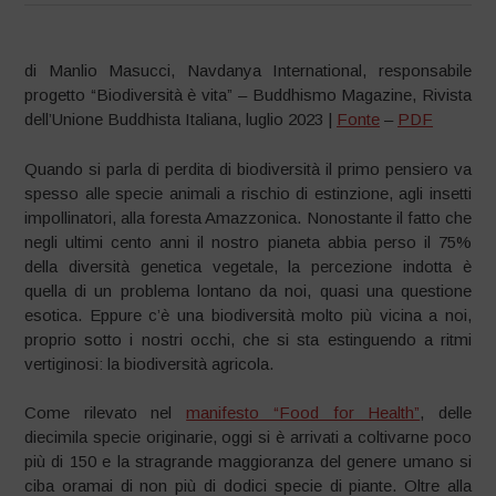
di Manlio Masucci, Navdanya International, responsabile
progetto “Biodiversità è vita” – Buddhismo Magazine, Rivista
dell’Unione Buddhista Italiana, luglio 2023 |
Fonte
–
PDF
Quando si parla di perdita di biodiversità il primo pensiero va
spesso alle specie animali a rischio di estinzione, agli insetti
impollinatori, alla foresta Amazzonica. Nonostante il fatto che
negli ultimi cento anni il nostro pianeta abbia perso il 75%
della diversità genetica vegetale, la percezione indotta è
quella di un problema lontano da noi, quasi una questione
esotica. Eppure c’è una biodiversità molto più vicina a noi,
proprio sotto i nostri occhi, che si sta estinguendo a ritmi
vertiginosi: la biodiversità agricola.
Come rilevato nel
manifesto “Food for Health”
, delle
diecimila specie originarie, oggi si è arrivati a coltivarne poco
più di 150 e la stragrande maggioranza del genere umano si
ciba oramai di non più di dodici specie di piante. Oltre alla