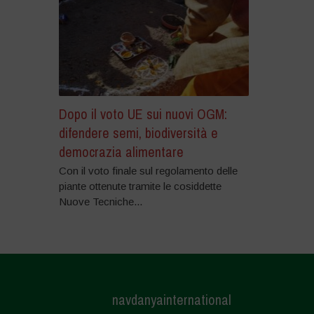
Dopo il voto UE sui nuovi OGM:
difendere semi, biodiversità e
democrazia alimentare
Con il voto finale sul regolamento delle
piante ottenute tramite le cosiddette
Nuove Tecniche...
navdanyainternational