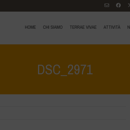
HOME
CHI SIAMO
TERRAE VIVAE
ATTIVITÀ
N
DSC_2971
Home
>
Il Lago di Bracciano c