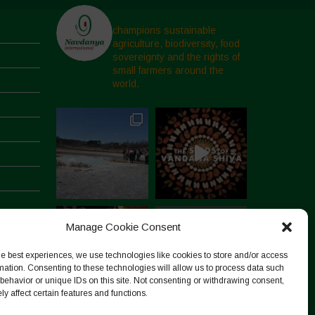
champions sustainable
agriculture, biodiversity, food
sovereignty and the rights of
small farmers around the
world.
Manage Cookie Consent
he best experiences, we use technologies like cookies to store and/or access
mation. Consenting to these technologies will allow us to process data such
behavior or unique IDs on this site. Not consenting or withdrawing consent,
y affect certain features and functions.