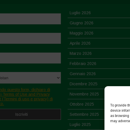
Luglio 2026
Giugno 2026
Maggio 2026
Aprile 2026
Marzo 2026
Febbraio 2026
Gennaio 2026
Dicembre 2025
ndo questo form, dichiaro di
Novembre 2025
 i Terms of Use and Privacy
 (Termini di uso e privacy) di
to.
Ottobre 2025
To provide t
device infor
Settembre 2025
as browsing 
may adversel
Luglio 2025