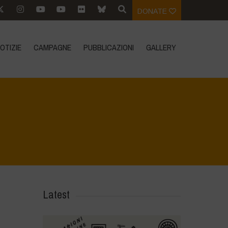
DONATE
OTIZIE
CAMPAGNE
PUBBLICAZIONI
GALLERY
elebra la Biodiversità, l'agroecologia e i Mercati Contadini
>
DSC_2971
Latest