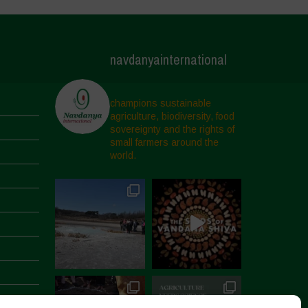
navdanyainternational
champions sustainable
agriculture, biodiversity, food
sovereignty and the rights of
small farmers around the
world.