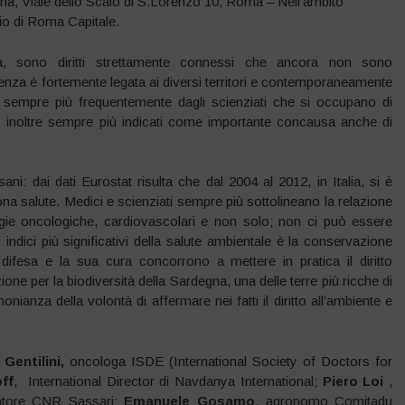
na, Viale dello Scalo di S.Lorenzo 10, Roma – Nell’ambito
pio di Roma Capitale.
rsità, sono diritti strettamente connessi che ancora non sono
alenza è fortemente legata ai diversi territori e contemporaneamente
to sempre più frequentemente dagli scienziati che si occupano di
o inoltre sempre più indicati come importante concausa anche di
e sani: dai dati Eurostat risulta che dal 2004 al 2012, in Italia, si è
uona salute. Medici e scienziati sempre più sottolineano la relazione
ogie oncologiche, cardiovascolari e non solo; non ci può essere
 indici più significativi della salute ambientale è la conservazione
a difesa e la sua cura concorrono a mettere in pratica il diritto
one per la biodiversità della Sardegna, una delle terre più ricche di
onianza della volontà di affermare nei fatti il diritto all’ambiente e
 Gentilini,
oncologa ISDE (International Society of Doctors for
ff
, International Director di Navdanya International;
Piero Loi
,
catore CNR Sassari;
Emanuele Gosamo
, agronomo Comitadu