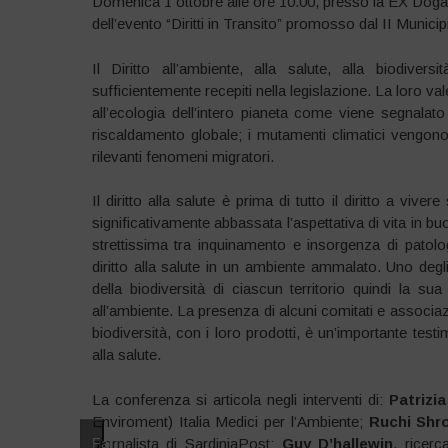
Domenica 1 ottobre alle ore 10.00, presso la EX Doga
dell’evento “Diritti in Transito” promosso dal II Munici
Il Diritto all’ambiente, alla salute, alla biodive
sufficientemente recepiti nella legislazione. La loro v
all’ecologia dell’intero pianeta come viene segnala
riscaldamento globale; i mutamenti climatici vengon
rilevanti fenomeni migratori.
Il diritto alla salute è prima di tutto il diritto a viver
significativamente abbassata l’aspettativa di vita in b
strettissima tra inquinamento e insorgenza di patol
diritto alla salute in un ambiente ammalato. Uno degli
della biodiversità di ciascun territorio quindi la su
all’ambiente. La presenza di alcuni comitati e associazi
biodiversità, con i loro prodotti, è un’importante testim
alla salute.
La conferenza si articola negli interventi di:
Patrizia
Enviroment) Italia Medici per l’Ambiente;
Ruchi Shro
giornalista di SardiniaPost;
Fai
Guy D’hallewin
, ricer