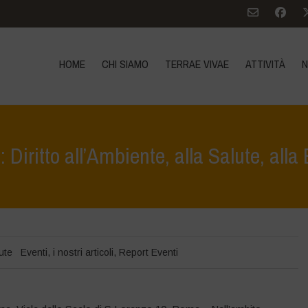
HOME
CHI SIAMO
TERRAE VIVAE
ATTIVITÀ
N
 Diritto all’Ambiente, alla Salute, alla 
Home
ute
Eventi
,
i nostri articoli
,
Report Eventi