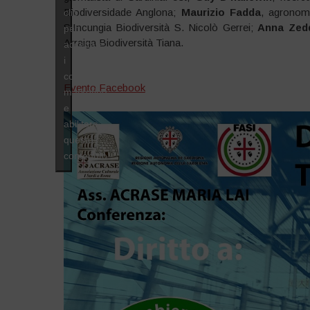
Biodiversidade Anglona;
Maurizio Fadda
, agronom
clic
S’Incungia Biodiversità S. Nicolò Gerrei;
Anna Zed
per
Arraiga Biodiversità Tiana.
accettare
i
cookie
Evento Facebook
marketing
e
abilitare
questo
contenuto