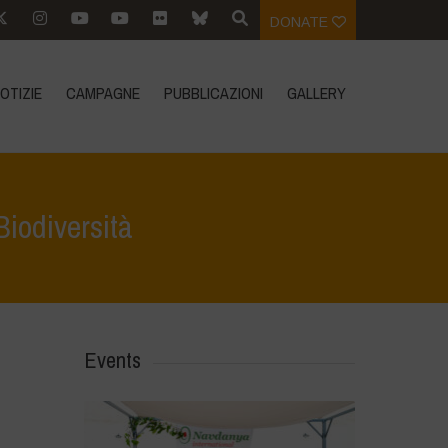
DONATE
OTIZIE
CAMPAGNE
PUBBLICAZIONI
GALLERY
Biodiversità
>
Eventi
>
Conferenza: Diritto all’Ambiente, alla Salute, alla Biodiversità
Events