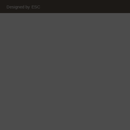
Maggio 2020
Designed by ESC
Aprile 2020
Marzo 2020
Febbraio 2020
Gennaio 2020
Dicembre 2019
Novembre 2019
Ottobre 2019
Settembre 2019
Luglio 2019
Giugno 2019
Maggio 2019
Aprile 2019