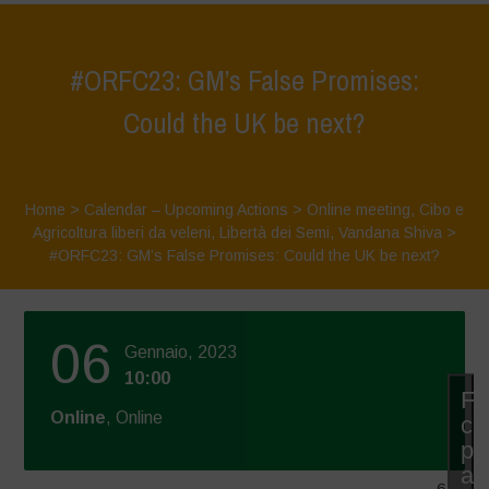
#ORFC23: GM’s False Promises:
Could the UK be next?
Home
>
Calendar – Upcoming Actions
>
Online meeting
,
Cibo e
Agricoltura liberi da veleni
,
Libertà dei Semi
,
Vandana Shiva
>
#ORFC23: GM’s False Promises: Could the UK be next?
06
Gennaio, 2023
10:00
Fa
Online
, Online
cli
pe
ac
6