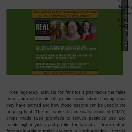
i
Januar
co
2023 –
ma
9am
e
GMT
abi
qu
co
Three legendary activists for farmers’ rights tackle the false
hope and real threats of genetic modification, sharing what
they have learned and how those lessons can be used in the
ongoing fight. The first wave of genetically modified (GMO)
crops made false promises to reduce pesticide use and
create higher yields and profits for farmers – from cotton
farmers in Asia to maize growers in North America. There is