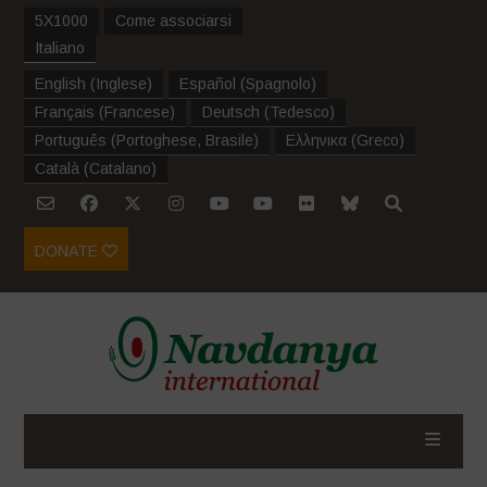
5X1000
Come associarsi
Italiano
English
(
Inglese
)
Español
(
Spagnolo
)
Français
(
Francese
)
Deutsch
(
Tedesco
)
Português
(
Portoghese, Brasile
)
Ελληνικα
(
Greco
)
Català
(
Catalano
)
DONATE