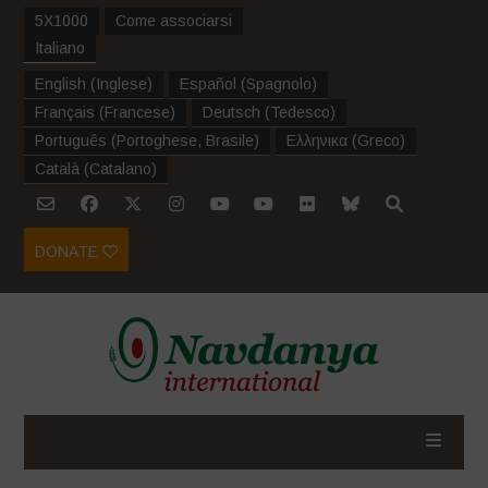
5X1000
Come associarsi
Italiano
English
(
Inglese
)
Español
(
Spagnolo
)
Français
(
Francese
)
Deutsch
(
Tedesco
)
Português
(
Portoghese, Brasile
)
Ελληνικα
(
Greco
)
Català
(
Catalano
)
DONATE