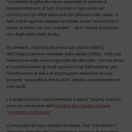
“
I produttori di glifosato hanno ingannato le autorità di
regolamentazione di tutto il mondo in ogni modo per
minimizzare gli effetti allarmanti del glifosato sulla salute. Il
fatto che le agenzie abbiano accettato la loro ‘assistenza’ è
niente di meno che uno scandalo
“, dice Helmut Burtscher,
uno degli autori dello studio.
Al contrario, l’Agenzia di ricerca sul cancro (IARC)
dell’Organizzazione mondiale della sanità (OMS), nella sua
valutazione sulla cancerogenicità del glifosato, non ha preso
in considerazione gli studi sponsorizzati dall’industria, per
l’insufficienza di dati e di informazioni statistiche in essi
presenti. Una politica che la IARC adotta comunemente nei
suoi studi.
Le organizzazioni che presentano il report “Buying Science”
sono tra i promotori dell’
Iniziativa dei Cittadini Europei
“Fermiamo il Glifosato”
Come parte dei suoi obiettivi dichiarati, l’Ice “Fermiamo il
glifosato” richiede alla Commissione europea di “garantire