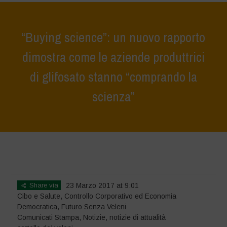
“Buying science”: un nuovo rapporto
dimostra come le aziende produttrici
di glifosato stanno “comprando la
scienza”
Home
>
Notizie
>
Comunicati Stampa
>
“Buying science”: un nuovo
rapporto dimostra come le aziende produttrici di glifosato stanno
“comprando la scienza”
Share via
23 Marzo 2017 at 9:01
Cibo e Salute
,
Controllo Corporativo ed Economia
Democratica
,
Futuro Senza Veleni
Comunicati Stampa
,
Notizie
,
notizie di attualità