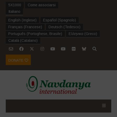
5X1000
Come associarsi
Italiano
English
(
Inglese
)
Español
(
Spagnolo
)
Français
(
Francese
)
Deutsch
(
Tedesco
)
Português
(
Portoghese, Brasile
)
Ελληνικα
(
Greco
)
Català
(
Catalano
)
DONATE