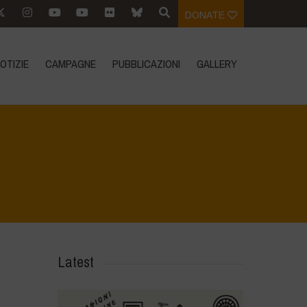
DONATE
OTIZIE
CAMPAGNE
PUBBLICAZIONI
GALLERY
Home
>
Mappa della Biodiversità
>
16
Latest