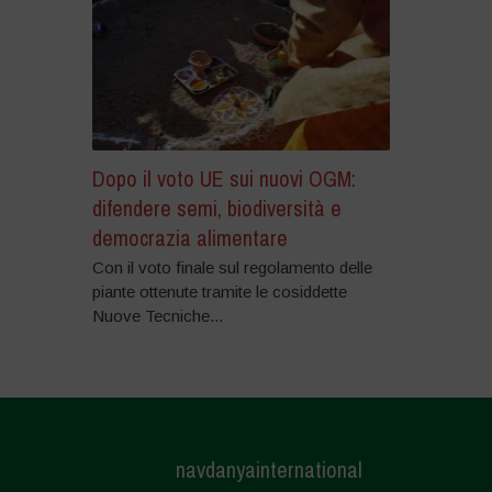
Dopo il voto UE sui nuovi OGM:
difendere semi, biodiversità e
democrazia alimentare
Con il voto finale sul regolamento delle
piante ottenute tramite le cosiddette
Nuove Tecniche...
navdanyainternational