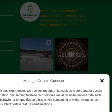
champions sustainable
agriculture, biodiversity, food
sovereignty and the rights of
small farmers around the
world.
Manage Cookie Consent
he best experiences, we use technologies like cookies to store and/or access
mation. Consenting to these technologies will allow us to process data such
behavior or unique IDs on this site. Not consenting or withdrawing consent,
y affect certain features and functions.