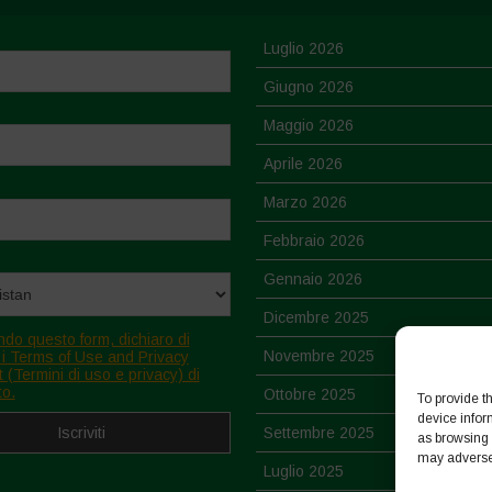
Luglio 2026
Giugno 2026
Maggio 2026
Aprile 2026
Marzo 2026
Febbraio 2026
Gennaio 2026
Dicembre 2025
ndo questo form, dichiaro di
Novembre 2025
 i Terms of Use and Privacy
 (Termini di uso e privacy) di
to.
Ottobre 2025
To provide t
device infor
Settembre 2025
as browsing 
may adversel
Luglio 2025