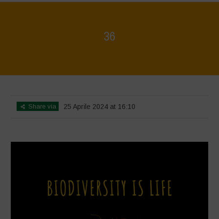
36
Home
>
Biodiversity is Life - Graphic Novel - Italiano
>
36
Share via
25 Aprile 2024 at 16:10