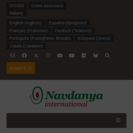
5X1000
Come associarsi
Italiano
English
(
Inglese
)
Español
(
Spagnolo
)
Français
(
Francese
)
Deutsch
(
Tedesco
)
Português
(
Portoghese, Brasile
)
Ελληνικα
(
Greco
)
Català
(
Catalano
)
DONATE