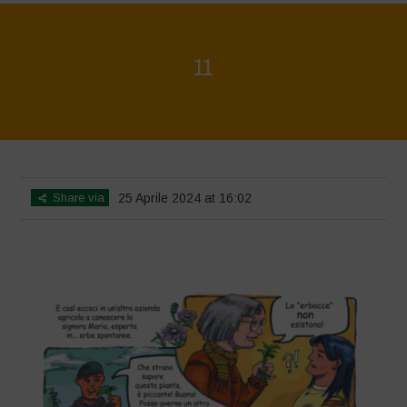
11
Home
>
Biodiversity is Life - Graphic Novel - Italiano
>
11
Share via
25 Aprile 2024 at 16:02