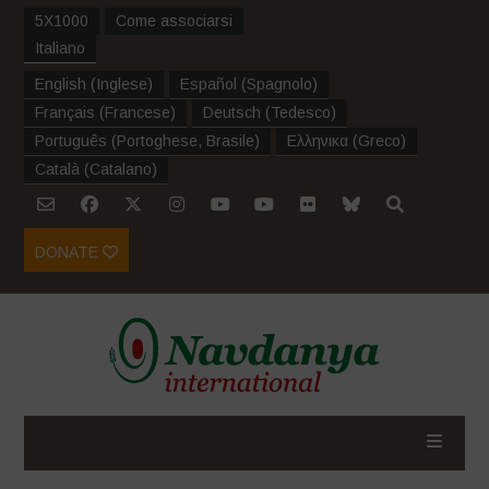
5X1000
Come associarsi
Italiano
English
(
Inglese
)
Español
(
Spagnolo
)
Français
(
Francese
)
Deutsch
(
Tedesco
)
Português
(
Portoghese, Brasile
)
Ελληνικα
(
Greco
)
Català
(
Catalano
)
DONATE