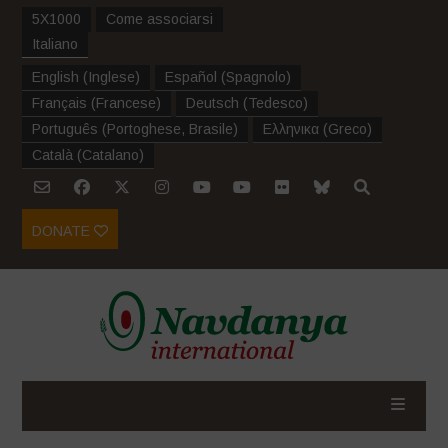
5X1000
Come associarsi
Italiano
English
(
Inglese
)
Español
(
Spagnolo
)
Français
(
Francese
)
Deutsch
(
Tedesco
)
Português
(
Portoghese, Brasile
)
Ελληνικα
(
Greco
)
Català
(
Catalano
)
DONATE