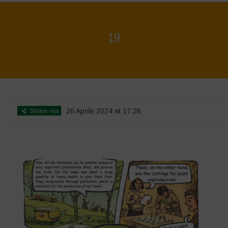
19
Home
>
Biodiversity is Life - Graphic Novel - English
>
19
Share via
26 Aprile 2024 at 17:36