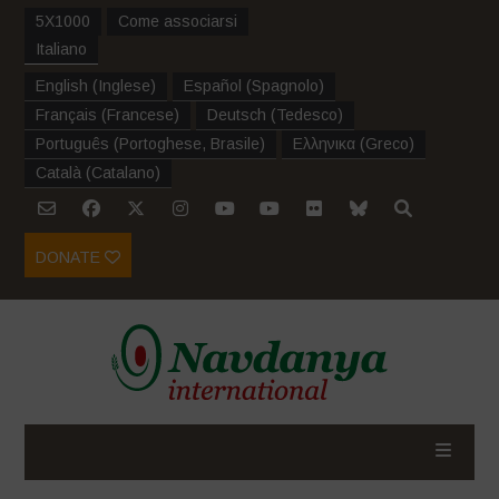
5X1000
Come associarsi
Italiano
English
(
Inglese
)
Español
(
Spagnolo
)
Français
(
Francese
)
Deutsch
(
Tedesco
)
Português
(
Portoghese, Brasile
)
Ελληνικα
(
Greco
)
Català
(
Catalano
)
DONATE