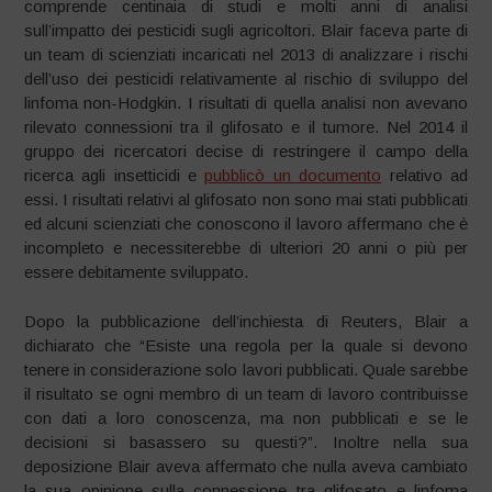
comprende centinaia di studi e molti anni di analisi
sull’impatto dei pesticidi sugli agricoltori. Blair faceva parte di
un team di scienziati incaricati nel 2013 di analizzare i rischi
dell’uso dei pesticidi relativamente al rischio di sviluppo del
linfoma non-Hodgkin. I risultati di quella analisi non avevano
rilevato connessioni tra il glifosato e il tumore. Nel 2014 il
gruppo dei ricercatori decise di restringere il campo della
ricerca agli insetticidi e
pubblicò un documento
relativo ad
essi. I risultati relativi al glifosato non sono mai stati pubblicati
ed alcuni scienziati che conoscono il lavoro affermano che è
incompleto e necessiterebbe di ulteriori 20 anni o più per
essere debitamente sviluppato.
Dopo la pubblicazione dell’inchiesta di Reuters, Blair a
dichiarato che “Esiste una regola per la quale si devono
tenere in considerazione solo lavori pubblicati. Quale sarebbe
il risultato se ogni membro di un team di lavoro contribuisse
con dati a loro conoscenza, ma non pubblicati e se le
decisioni si basassero su questi?”. Inoltre nella sua
deposizione Blair aveva affermato che nulla aveva cambiato
la sua opinione sulla connessione tra glifosato e linfoma