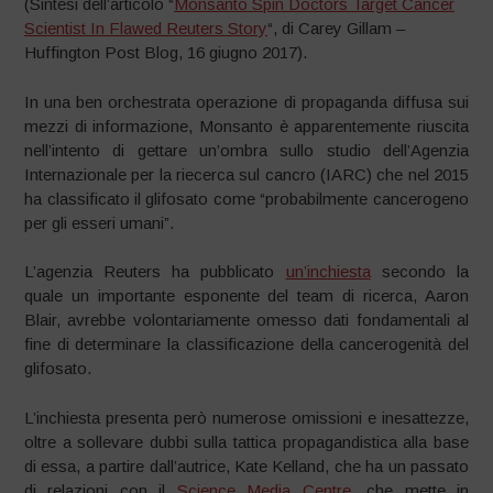
(Sintesi dell’articolo “
Monsanto Spin Doctors Target Cancer
Scientist In Flawed Reuters Story
“, di Carey Gillam –
Huffington Post Blog, 16 giugno 2017).
In una ben orchestrata operazione di propaganda diffusa sui
mezzi di informazione, Monsanto è apparentemente riuscita
nell’intento di gettare un’ombra sullo studio dell’Agenzia
Internazionale per la riecerca sul cancro (IARC) che nel 2015
ha classificato il glifosato come “probabilmente cancerogeno
per gli esseri umani”.
L’agenzia Reuters ha pubblicato
un’inchiesta
secondo la
quale un importante esponente del team di ricerca, Aaron
Blair, avrebbe volontariamente omesso dati fondamentali al
fine di determinare la classificazione della cancerogenità del
glifosato.
L’inchiesta presenta però numerose omissioni e inesattezze,
oltre a sollevare dubbi sulla tattica propagandistica alla base
di essa, a partire dall’autrice, Kate Kelland, che ha un passato
di relazioni con il
Science Media Centre
, che mette in