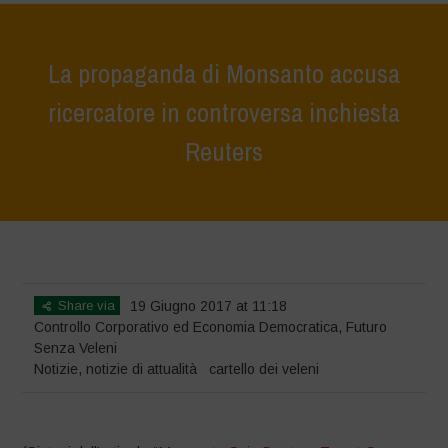
La propaganda di Monsanto accusa
ricercatore in controversa inchiesta
Reuters
Home
>
Notizie
>
La propaganda di Monsanto accusa ricercatore in
controversa inchiesta Reuters
Share via
19 Giugno 2017 at 11:18
Controllo Corporativo ed Economia Democratica
,
Futuro
Senza Veleni
Notizie
,
notizie di attualità
cartello dei veleni