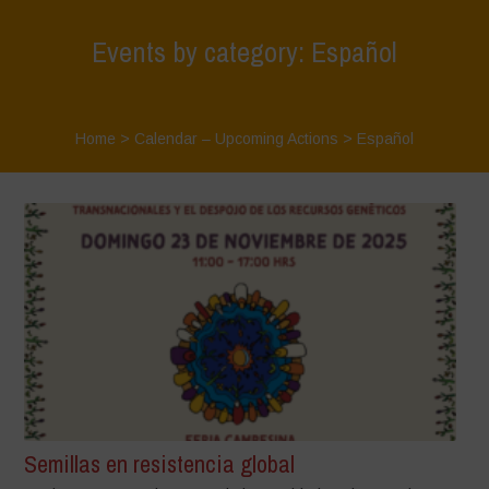
Events by category: Español
Home
>
Calendar – Upcoming Actions
>
Español
Semillas en resistencia global