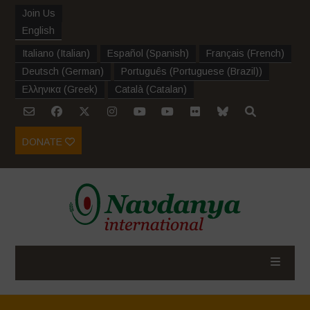
Join Us
English
Italiano
(
Italian
)
Español
(
Spanish
)
Français
(
French
)
Deutsch
(
German
)
Português
(
Portuguese (Brazil)
)
Ελληνικα
(
Greek
)
Català
(
Catalan
)
DONATE