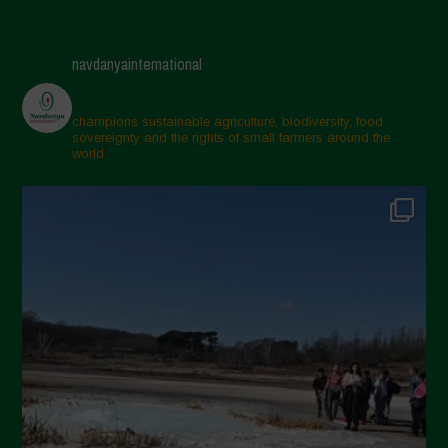
May 2025
April 2025
navdanyainternational
March 2025
February 2025
champions sustainable agriculture, biodiversity, food
sovereignty and the rights of small farmers around the
November 2024
world.
October 2024
September 2024
July 2024
May 2024
April 2024
March 2024
February 2024
January 2024