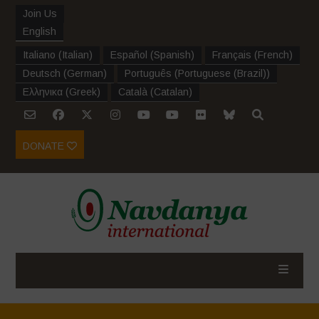
Join Us
English
Italiano
(
Italian
)
Español
(
Spanish
)
Français
(
French
)
Deutsch
(
German
)
Português
(
Portuguese (Brazil)
)
Ελληνικα
(
Greek
)
Català
(
Catalan
)
DONATE