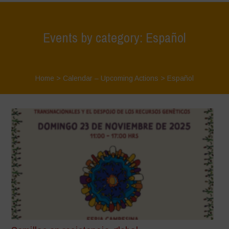
Events by category: Español
Home
>
Calendar – Upcoming Actions
>
Español