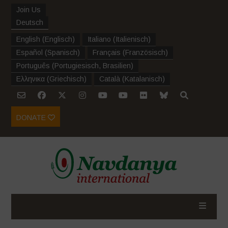
Join Us
Deutsch
English
(
Englisch
)
Italiano
(
Italienisch
)
Español
(
Spanisch
)
Français
(
Französisch
)
Português
(
Portugiesisch, Brasilien
)
Ελληνικα
(
Griechisch
)
Català
(
Katalanisch
)
DONATE