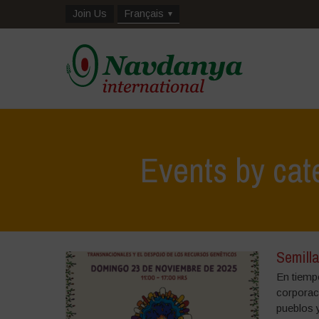
Join Us
Français
Events by cat
Semilla
En tiemp
corporac
pueblos 