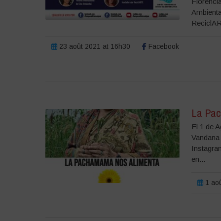
Florenci
Ambienta
ReciclAR
23 août 2021 at 16h30
Facebook
La Pac
El 1 de 
Vandana 
Instagra
en...
1 aoû