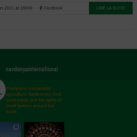
in 2021 at 16h00
Facebook
LIRE LA SUITE
navdanyainternational
champions sustainable
agriculture, biodiversity, food
sovereignty and the rights of
small farmers around the
world.