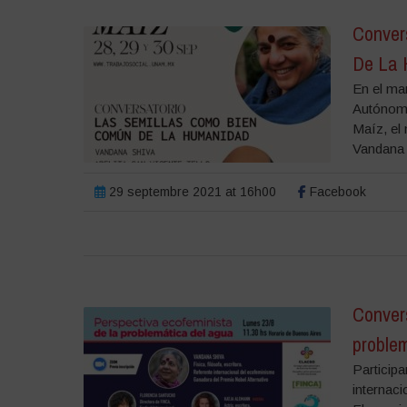
Conver
De La 
En el ma
Autónoma
Maíz, el 
Vandana 
29 septembre 2021 at 16h00
Facebook
Convers
proble
Participa
internac