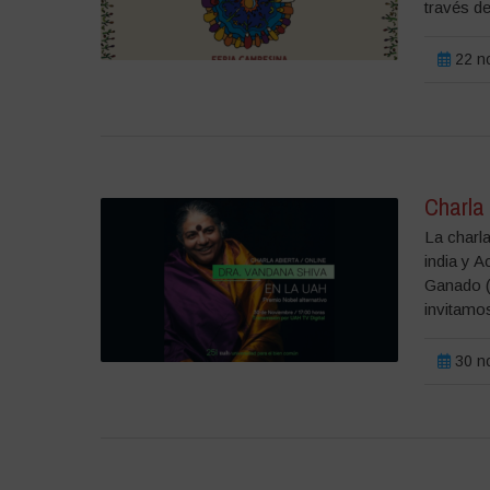
través de
22 n
Charla
La charla
india y A
Ganado (
invitamos
30 n