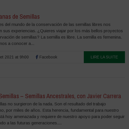
anas de Semillas
es del mundo de la conservación de las semillas libres nos
n sus experiencias. ¿Quieres viajar por los más bellos proyectos
vación de semillas? La semilla es libre. La semilla es femenina.
mos a conocer a...
llet 2021 at 9h00
Facebook
LIRE LA SUITE
emillas – Semillas Ancestrales, con Javier Carrera
las no surgieron de la nada. Son el resultado del trabajo
o, por miles de años. Esta herencia, fundamental para nuestro
está hoy amenazada y requiere de nuestro apoyo para poder seguir
do a las futuras generaciones....