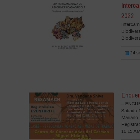
Interca
2022
Intercamb
Biodivers
Biodiver
24 se
Encuen
– ENCU
Sabado 1
Mariano
Registra
10:15 AM