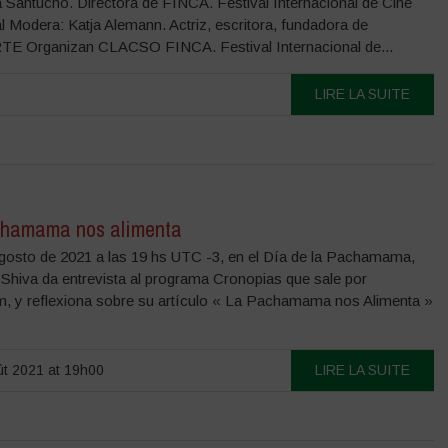
a Santucho. Directora de FINCA. Festival Internacional de Cine
l Modera: Katja Alemann. Actriz, escritora, fundadora de
TE Organizan CLACSO FINCA. Festival Internacional de...
LIRE LA SUITE
hamama nos alimenta
Agosto de 2021 a las 19 hs UTC -3, en el Día de la Pachamama,
Shiva da entrevista al programa Cronopias que sale por
m, y reflexiona sobre su artículo « La Pachamama nos Alimenta »
t 2021 at 19h00
LIRE LA SUITE