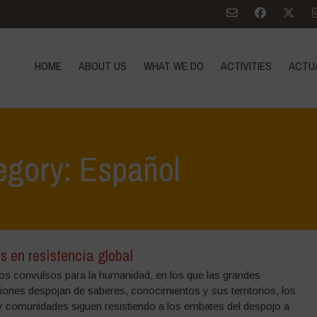
HOME
ABOUT US
WHAT WE DO
ACTIVITIES
ACTU
egory: Español
s en resistencia global
os convulsos para la humanidad, en los que las grandes
iones despojan de saberes, conocimientos y sus territorios, los
y comunidades siguen resistiendo a los embates del despojo a