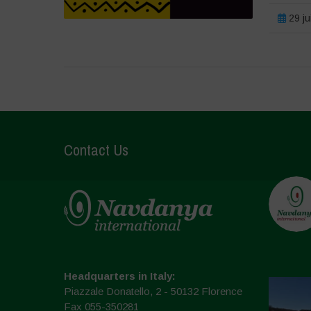
29 ju
Contact Us
Headquarters in Italy:
Piazzale Donatello, 2 - 50132 Florence
Fax 055-350281