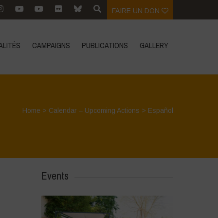
FAIRE UN DON
ALITÉS
CAMPAIGNS
PUBLICATIONS
GALLERY
Home
>
Calendar – Upcoming Actions
>
Español
Events