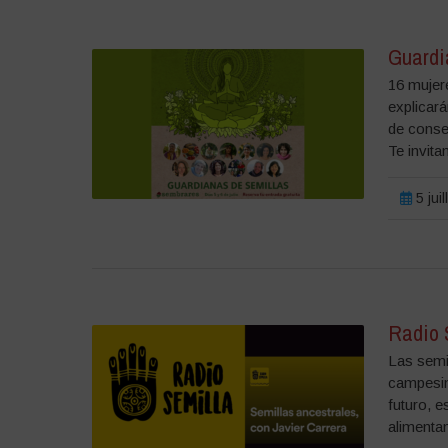
Guardi
16 mujer
explicará
de conser
Te invita
5 jui
Radio S
Las semil
campesin
futuro, 
alimentan