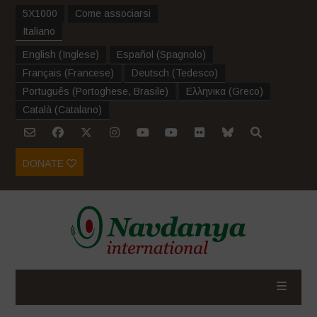
5X1000
Come associarsi
Italiano
English
(
Inglese
)
Español
(
Spagnolo
)
Français
(
Francese
)
Deutsch
(
Tedesco
)
Português
(
Portoghese, Brasile
)
Ελληνικα
(
Greco
)
Català
(
Catalano
)
DONATE