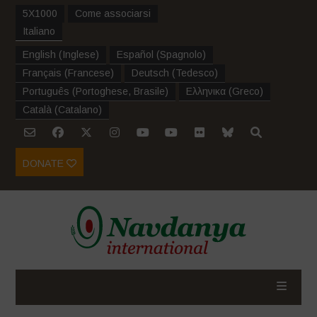
5X1000
Come associarsi
Italiano
English
(
Inglese
)
Español
(
Spagnolo
)
Français
(
Francese
)
Deutsch
(
Tedesco
)
Português
(
Portoghese, Brasile
)
Ελληνικα
(
Greco
)
Català
(
Catalano
)
DONATE