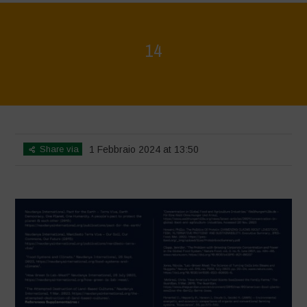
14
Home
>
La Régénération, c'est la Vie - Mise en page du livret
>
14
Share via
1 Febbraio 2024 at 13:50