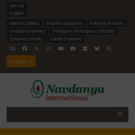
Join Us
English
Italiano
(
Italian
)
Español
(
Spanish
)
Français
(
French
)
Deutsch
(
German
)
Português
(
Portuguese (Brazil)
)
Ελληνικα
(
Greek
)
Català
(
Catalan
)
DONATE