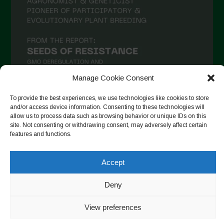
December 2020
November 2020
October 2020
September 2020
Manage Cookie Consent
August 2020
To provide the best experiences, we use technologies like cookies to store
July 2020
and/or access device information. Consenting to these technologies will
allow us to process data such as browsing behavior or unique IDs on this
Follow on Instagram
June 2020
site. Not consenting or withdrawing consent, may adversely affect certain
features and functions.
May 2020
April 2020
Accept
Copyright © 2026. All rights reserved.
Privacy Policy
-
March 2020
Cookie Policy
Deny
February 2020
Designed by ESC
January 2020
View preferences
December 2019