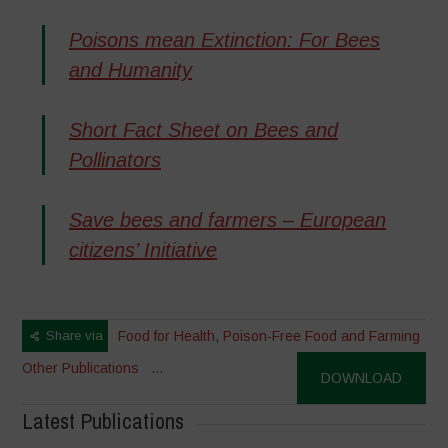
Poisons mean Extinction: For Bees
and Humanity
Short Fact Sheet on Bees and
Pollinators
Save bees and farmers – European
citizens’ Initiative
Share via
Food for Health
,
Poison-Free Food and Farming
Other Publications
...
DOWNLOAD
Latest Publications