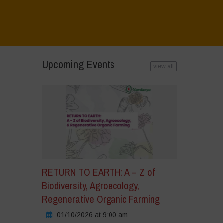
Upcoming Events
view all
ick
cept
rketing
okies
nd
nable
RETURN TO EARTH: A – Z of
is
Biodiversity, Agroecology,
ntent
Regenerative Organic Farming
01/10/2026 at 9:00 am