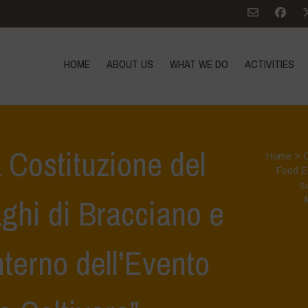
HOME
ABOUT US
WHAT WE DO
ACTIVITIES
 Costituzione del
Home
>
Food E
s
aghi di Bracciano e
nterno dell’Evento