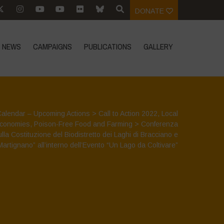
DONATE
NEWS
CAMPAIGNS
PUBLICATIONS
GALLERY
Calendar – Upcoming Actions
>
Call to Action 2022
,
Local
conomies
,
Poison-Free Food and Farming
>
Conferenza
ulla Costituzione del Biodistretto dei Laghi di Bracciano e
Martignano” all’interno dell’Evento “Un Lago da Coltivare”