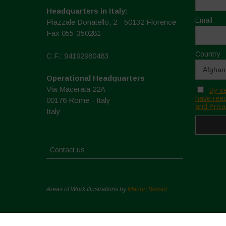
Headquarters in Italy:
Email
Piazzale Donatello, 2 - 50132 Florence
Fax 055-350281
Country
C.F.: 94192980483
Operational Headquarters
Via Macerata 22A
By se
have read
00176 Rome - Italy
and Priva
Italy
Contact us
Areas of Work Illustrations by
Marion Bessol