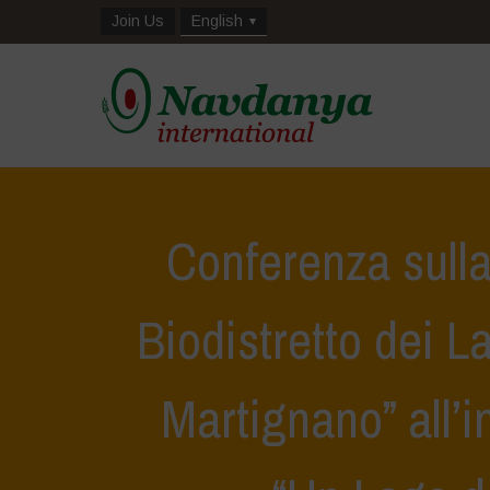
Join Us
English
Conferenza sulla
Biodistretto dei L
Martignano” all’i