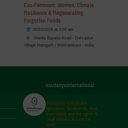
Eco-Feminism: Women, Climate
Resilience & Regenerating
Forgotten Foods
06/03/2026 at 9:00 am
Shimla Bypass Road - Dehradun
Village Ramgarh / Shishambara - India
navdanyainternational
champions sustainable
agriculture, biodiversity, food
sovereignty and the rights of
small farmers around the
world.