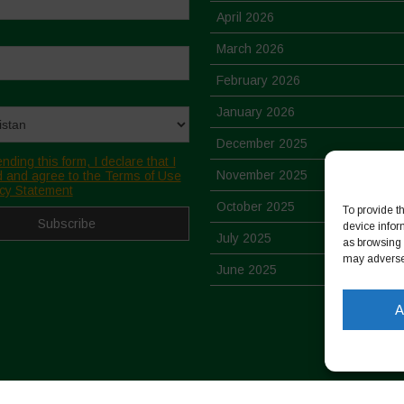
April 2026
March 2026
February 2026
January 2026
December 2025
nding this form, I declare that I
November 2025
 and agree to the Terms of Use
cy Statement
October 2025
To provide t
device infor
July 2025
as browsing 
may adversel
June 2025
May 2025
A
April 2025
March 2025
February 2025