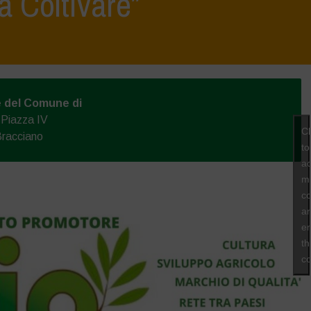
a Coltivare”
e del Comune di
 Piazza IV
Cl
Bracciano
to
ac
ma
co
a
e
th
co