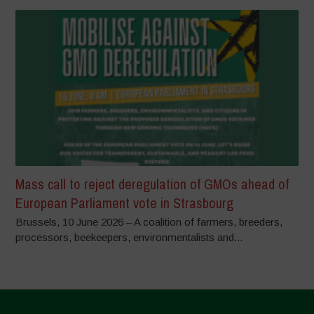
Mass call to reject deregulation of GMOs ahead of
European Parliament vote in Strasbourg
Brussels, 10 June 2026 – A coalition of farmers, breeders,
processors, beekeepers, environmentalists and...