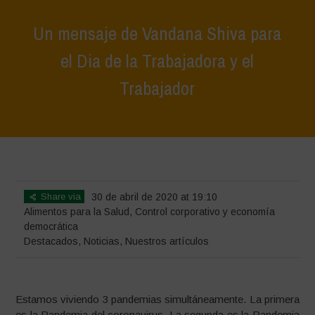
Un mensaje de Vandana Shiva para
el Dia de la Trabajadora y el
Trabajador
Home
>
Destacados
>
Un mensaje de Vandana Shiva para el Dia de
la Trabajadora y el Trabajador
Share via
30 de abril de 2020 at 19:10
Alimentos para la Salud
,
Control corporativo y economía
democrática
Destacados
,
Noticias
,
Nuestros artículos
Estamos viviendo 3 pandemias simultáneamente. La primera
es la Pandemia del coronavirus. La segunda es la Pandemia