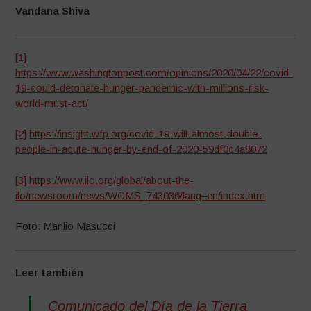
Vandana Shiva
[1]
https://www.washingtonpost.com/opinions/2020/04/22/covid-
19-could-detonate-hunger-pandemic-with-millions-risk-
world-must-act/
[2]
https://insight.wfp.org/covid-19-will-almost-double-
people-in-acute-hunger-by-end-of-2020-59df0c4a8072
[3]
https://www.ilo.org/global/about-the-
ilo/newsroom/news/WCMS_743036/lang–en/index.htm
Foto: Manlio Masucci
Leer también
Comunicado del Día de la Tierra