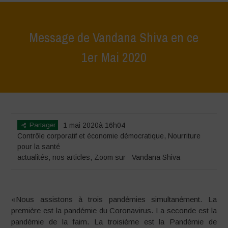
Message de Vandana Shiva en ce
1er Mai 2020
Home
>
actualités
>
Message de Vandana Shiva en ce 1er Mai 2020
Partager
1 mai 2020à 16h04
Contrôle corporatif et économie démocratique
,
Nourriture
pour la santé
actualités
,
nos articles
,
Zoom sur
Vandana Shiva
«Nous assistons à trois pandémies simultanément. La
première est la pandémie du Coronavirus. La seconde est la
pandémie de la faim. La troisième est la Pandémie de