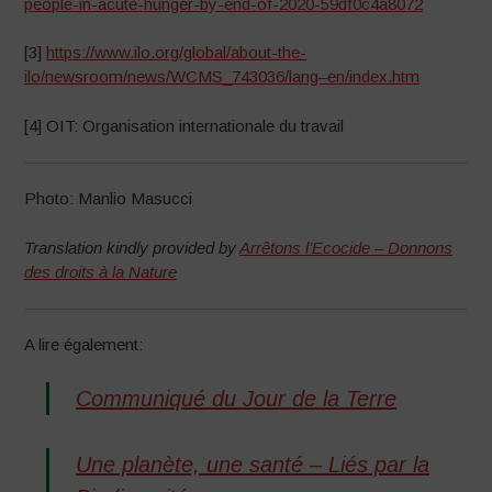
people-in-acute-hunger-by-end-of-2020-59df0c4a8072
[3]
https://www.ilo.org/global/about-the-
ilo/newsroom/news/WCMS_743036/lang–en/index.htm
[4] OIT: Organisation internationale du travail
Photo: Manlio Masucci
Translation kindly provided by
Arrêtons l’Ecocide – Donnons
des droits à la Nature
A lire également:
Communiqué du Jour de la Terre
Une planète, une santé – Liés par la