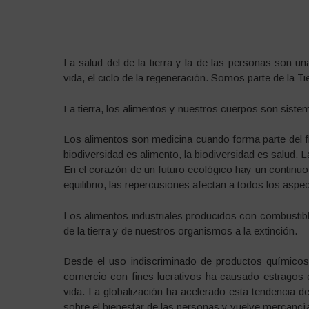
La salud del de la tierra y la de las personas son una
vida, el ciclo de la regeneración. Somos parte de la 
La tierra, los alimentos y nuestros cuerpos son siste
Los alimentos son medicina cuando forma parte del fluj
biodiversidad es alimento, la biodiversidad es salud. L
En el corazón de un futuro ecológico hay un continuo
equilibrio, las repercusiones afectan a todos los aspec
Los alimentos industriales producidos con combustibl
de la tierra y de nuestros organismos a la extinción.
Desde el uso indiscriminado de productos químicos 
comercio con fines lucrativos ha causado estragos 
vida. La globalización ha acelerado esta tendencia de
sobre el bienestar de las personas y vuelve mercanc