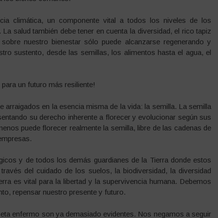
encia climática, un componente vital a todos los niveles de los
. La salud también debe tener en cuenta la diversidad, el rico tapiz
 sobre nuestro bienestar sólo puede alcanzarse regenerando y
ro sustento, desde las semillas, los alimentos hasta el agua, el
 para un futuro más resiliente!
arraigados en la esencia misma de la vida: la semilla. La semilla
esentando su derecho inherente a florecer y evolucionar según sus
nenos puede florecer realmente la semilla, libre de las cadenas de
 empresas.
ógicos y de todos los demás guardianes de la Tierra donde estos
ravés del cuidado de los suelos, la biodiversidad, la diversidad
ierra es vital para la libertad y la supervivencia humana. Debemos
nto, repensar nuestro presente y futuro.
laneta enfermo son ya demasiado evidentes. Nos negamos a seguir