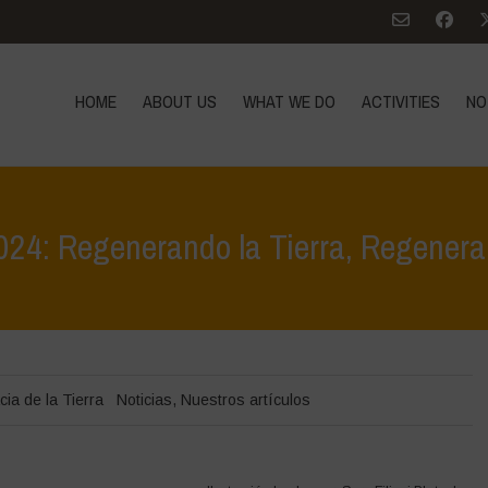
HOME
ABOUT US
WHAT WE DO
ACTIVITIES
NO
2024: Regenerando la Tierra, Regener
Home
>
Noticias
>
Día 
ia de la Tierra
Noticias
,
Nuestros artículos