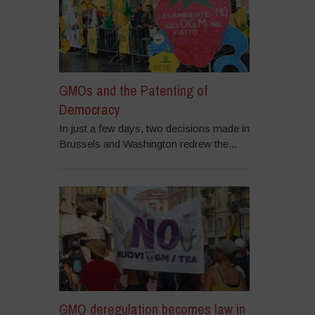
GMOs and the Patenting of
Democracy
In just a few days, two decisions made in
Brussels and Washington redrew the...
GMO deregulation becomes law in