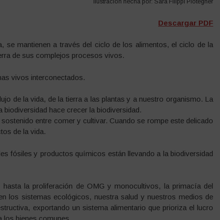
Ilustración hecha por: Sara Filippi Plotegher
Descargar PDF
, se mantienen a través del ciclo de los alimentos, el ciclo de la
Tierra de sus complejos procesos vivos.
mas vivos interconectados.
o de la vida, de la tierra a las plantas y a nuestro organismo. La
a biodiversidad hace crecer la biodiversidad.
 sostenido entre comer y cultivar. Cuando se rompe este delicado
tos de la vida.
es fósiles y productos químicos están llevando a la biodiversidad
hasta la proliferación de OMG y monocultivos, la primacía del
en los sistemas ecológicos, nuestra salud y nuestros medios de
structiva, exportando un sistema alimentario que prioriza el lucro
ía los bienes comunes.