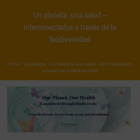
Un planeta, una salud –
interconectados a través de la
biodiversidad
Home
>
Campaigns
>
Un planeta, una salud – interconectados
a través de la biodiversidad