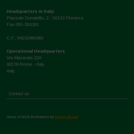
Headquarters in Italy:
Piazzale Donatello, 2 - 50132 Florence
Fax 055-350281
C.F.: 94192980483
Operational Headquarters
Via Macerata 22A
00176 Rome - Italy
Italy
Contact us
Areas of Work Illustrations by
Marion Bessol