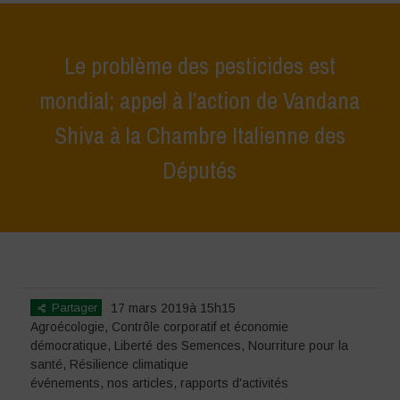
Le problème des pesticides est
mondial; appel à l’action de Vandana
Shiva à la Chambre Italienne des
Députés
Home
>
événements
>
Le problème des pesticides est mondial; appel
à l’action de Vandana Shiva à la Chambre Italienne des Députés
Partager
17 mars 2019à 15h15
Agroécologie
,
Contrôle corporatif et économie
démocratique
,
Liberté des Semences
,
Nourriture pour la
santé
,
Résilience climatique
événements
,
nos articles
,
rapports d'activités