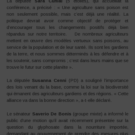
La députée
Sara Cunial
(5 étoiles), qui accueillait la
conférence, a précisé : « Une agriculture sans poison est
non seulement possible, mais c’est déjà une réalité. La
politique devrait avoir comme objectif de protéger et
d’encourager tous les changements positifs déjà bien
répandus sur notre territoire. De nombreux agriculteurs
mettent en œuvre des modèles vertueux sans poisons, au
service de la population et de leur santé. Ils sont les gardiens
de la terre, et nous sommes déterminés à les défendre et à
les soutenir, sans compromis ; c’est dans leurs mains que se
trouve le futur sur cette planète ».
La députée
Susanna Cenni
(PD) a souligné l’importance
des lois venant du la base, comme la loi sur la biodiversité
qui émanent des agriculteurs gardiens et des régions. « Cette
alliance va dans la bonne direction », a-t-elle déclaré.
Le sénateur
Saverio De Bonis
(groupe mixte) a informé le
public d’une motion qu’il avait récemment présentée sur la
question du glyphosate dans la nourriture importée,
demandant au gouvernement de prendre des mesures plus