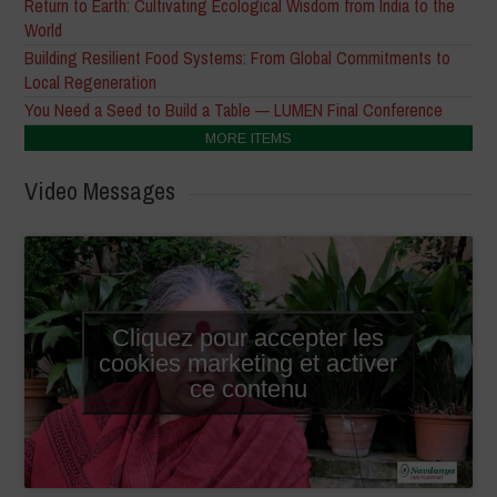
Return to Earth: Cultivating Ecological Wisdom from India to the
World
Building Resilient Food Systems: From Global Commitments to
Local Regeneration
You Need a Seed to Build a Table — LUMEN Final Conference
MORE ITEMS
Video Messages
Cliquez pour accepter les
cookies marketing et activer
ce contenu