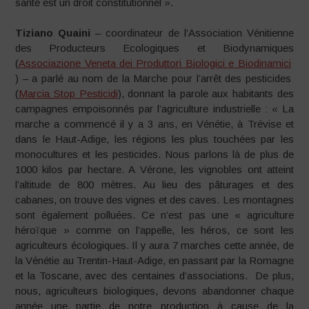
santé est un droit constitutionnel ».
Tiziano Quaini
– coordinateur de l’Association Vénitienne
des Producteurs Ecologiques et Biodynamiques
(
Associazione Veneta dei Produttori Biologici e Biodinamici
) – a parlé au nom de la Marche pour l’arrêt des pesticides
(
Marcia Stop Pesticidi
), donnant la parole aux habitants des
campagnes empoisonnés par l’agriculture industrielle : « La
marche a commencé il y a 3 ans, en Vénétie, à Trévise et
dans le Haut-Adige, les régions les plus touchées par les
monocultures et les pesticides. Nous parlons là de plus de
1000 kilos par hectare. A Vérone, les vignobles ont atteint
l’altitude de 800 mètres. Au lieu des pâturages et des
cabanes, on trouve des vignes et des caves. Les montagnes
sont également polluées. Ce n’est pas une « agriculture
héroïque » comme on l’appelle, les héros, ce sont les
agriculteurs écologiques. Il y aura 7 marches cette année, de
la Vénétie au Trentin-Haut-Adige, en passant par la Romagne
et la Toscane, avec des centaines d’associations. De plus,
nous, agriculteurs biologiques, devons abandonner chaque
année une partie de notre production à cause de la