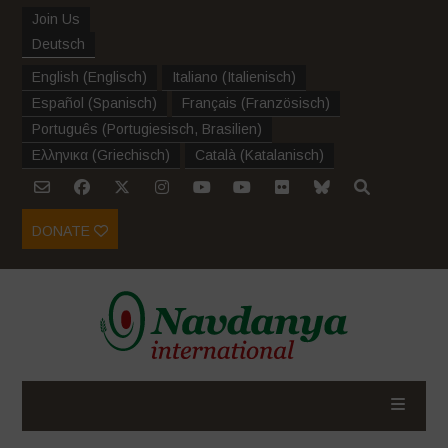
Join Us
Deutsch
English
(
Englisch
)
Italiano
(
Italienisch
)
Español
(
Spanisch
)
Français
(
Französisch
)
Português
(
Portugiesisch, Brasilien
)
Ελληνικα
(
Griechisch
)
Català
(
Katalanisch
)
DONATE