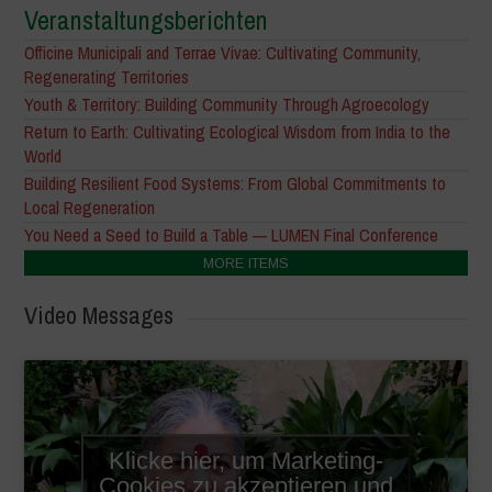
Veranstaltungsberichten
Officine Municipali and Terrae Vivae: Cultivating Community,
Regenerating Territories
Youth & Territory: Building Community Through Agroecology
Return to Earth: Cultivating Ecological Wisdom from India to the
World
Building Resilient Food Systems: From Global Commitments to
Local Regeneration
You Need a Seed to Build a Table — LUMEN Final Conference
MORE ITEMS
Video Messages
Klicke hier, um Marketing-
Cookies zu akzeptieren und