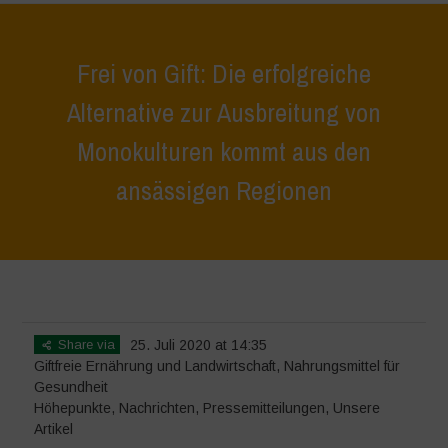
Frei von Gift: Die erfolgreiche
Alternative zur Ausbreitung von
Monokulturen kommt aus den
ansässigen Regionen
Home
>
Höhepunkte
>
Frei von Gift: Die erfolgreiche Alternative zur
Ausbreitung von Monokulturen kommt aus den ansässigen Regionen
Share via
25. Juli 2020 at 14:35
Giftfreie Ernährung und Landwirtschaft
,
Nahrungsmittel für
Gesundheit
Höhepunkte
,
Nachrichten
,
Pressemitteilungen
,
Unsere
Artikel