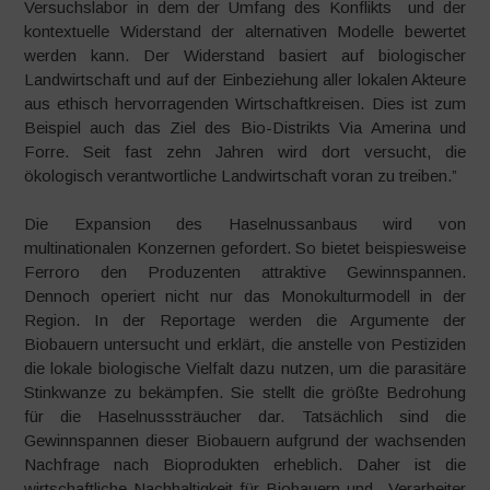
Versuchslabor in dem der Umfang des Konflikts und der
kontextuelle Widerstand der alternativen Modelle bewertet
werden kann. Der Widerstand basiert auf biologischer
Landwirtschaft und auf der Einbeziehung aller lokalen Akteure
aus ethisch hervorragenden Wirtschaftkreisen. Dies ist zum
Beispiel auch das Ziel des Bio-Distrikts Via Amerina und
Forre. Seit fast zehn Jahren wird dort versucht, die
ökologisch verantwortliche Landwirtschaft voran zu treiben.”
Die Expansion des Haselnussanbaus wird von
multinationalen Konzernen gefordert. So bietet beispiesweise
Ferroro den Produzenten attraktive Gewinnspannen.
Dennoch operiert nicht nur das Monokulturmodell in der
Region. In der Reportage werden die Argumente der
Biobauern untersucht und erklärt, die anstelle von Pestiziden
die lokale biologische Vielfalt dazu nutzen, um die parasitäre
Stinkwanze zu bekämpfen. Sie stellt die größte Bedrohung
für die Haselnusssträucher dar. Tatsächlich sind die
Gewinnspannen dieser Biobauern aufgrund der wachsenden
Nachfrage nach Bioprodukten erheblich. Daher ist die
wirtschaftliche Nachhaltigkeit für Biobauern und –Verarbeiter