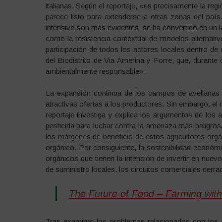
italianas. Según el reportaje, «es precisamente la reg
parece listo para extenderse a otras zonas del paí
intensivo son más evidentes, se ha convertido en un la
como la resistencia contextual de modelos alternativo
participación de todos los actores locales dentro de 
del Biodistrito de Via Amerina y Forre, que, durante 
ambientalmente responsable».
La expansión continua de los campos de avellanas 
atractivas ofertas a los productores. Sin embargo, el 
reportaje investiga y explica los argumentos de los ag
pesticida para luchar contra la amenaza más peligrosa
los márgenes de beneficio de estos agricultores org
orgánico. Por consiguiente, la sostenibilidad económ
orgánicos que tienen la intención de invertir en nu
de suministro locales, los circuitos comerciales cerra
The Future of Food – Farming with 
Tras examinar los problemas relacionados con los 