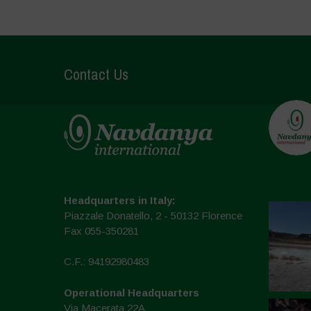
Contact Us
Headquarters in Italy:
Piazzale Donatello, 2 - 50132 Florence
Fax 055-350281
C.F.: 94192980483
Operational Headquarters
Via Macerata 22A