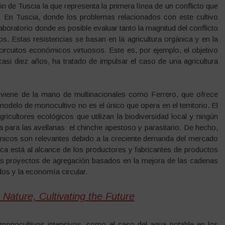
ión de Tuscia la que representa la primera línea de un conflicto que
s. En Tuscia, donde los problemas relacionados con este cultivo
boratorio donde es posible evaluar tanto la magnitud del conflicto
s. Estas resistencias se basan en la agricultura orgánica y en la
circuitos económicos virtuosos. Este es, por ejemplo, el objetivo
casi diez años, ha tratado de impulsar el caso de una agricultura
viene de la mano de multinacionales como Ferrero, que ofrece
modelo de monocultivo no es el único que opera en el territorio. El
ricultores ecológicos que utilizan la biodiversidad local y ningún
 para las avellanas: el chinche apestoso y parasitario. De hecho,
ánicos son relevantes debido a la creciente demanda del mercado
ica está al alcance de los productores y fabricantes de productos
evos proyectos de agregación basados en la mejora de las cadenas
dos y la economía circular.
Nature, Cultivating the Future
monocultivos intensivos, como el caso del agua potable en los