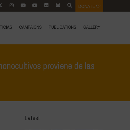
DONATE
TICIAS
CAMPAIGNS
PUBLICATIONS
GALLERY
monocultivos proviene de las
 ante la expansión de los monocultivos proviene de las regiones locales
Latest