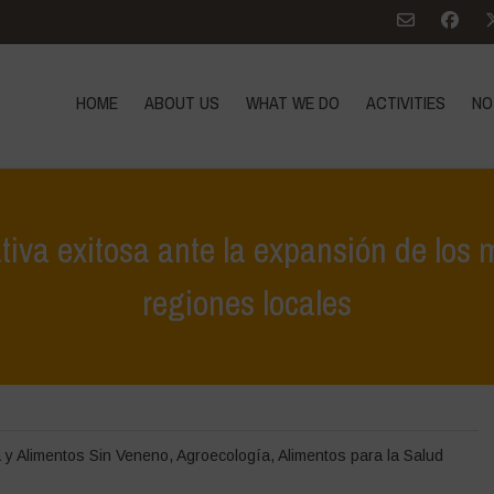
HOME
ABOUT US
WHAT WE DO
ACTIVITIES
NO
ativa exitosa ante la expansión de los 
regiones locales
Home
>
Noticias
>
Libres de Veneno: la alternativa exitosa
a y Alimentos Sin Veneno
,
Agroecología
,
Alimentos para la Salud