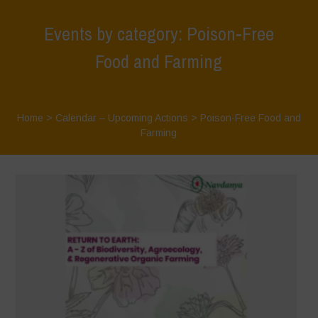
Events by category: Poison-Free
Food and Farming
Home
>
Calendar – Upcoming Actions
>
Poison-Free Food and
Farming