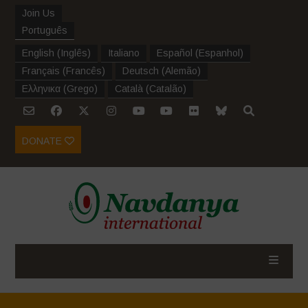
Join Us
Português
English
(
Inglês
)
Italiano
Español
(
Espanhol
)
Français
(
Francês
)
Deutsch
(
Alemão
)
Ελληνικα
(
Grego
)
Català
(
Catalão
)
DONATE