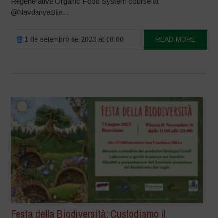
Regenerative Organic Food System course at
@NavdanyaBija...
1 de setembro de 2023 at 08:00
READ MORE
Festa della Biodiversità: Custodiamo il