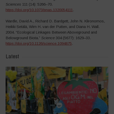
Sciences
111 (14): 5266–70.
https://doi.org/10.1073/pnas.1320054111
.
Wardle, David A., Richard D. Bardgett, John N. Klironomos,
Heikki Setälä, Wim H. van der Putten, and Diana H. Wall.
2004. “Ecological Linkages Between Aboveground and
Belowground Biota.”
Science
304 (5677): 1629–33.
https://doi.org/10.1126/science.1094875
.
Latest