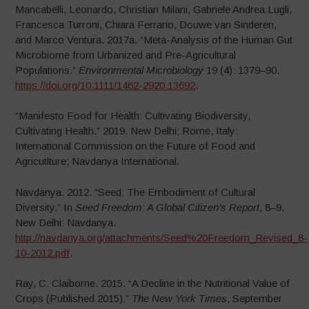
Mancabelli, Leonardo, Christian Milani, Gabriele Andrea Lugli,
Francesca Turroni, Chiara Ferrario, Douwe van Sinderen,
and Marco Ventura. 2017a. “Meta-Analysis of the Human Gut
Microbiome from Urbanized and Pre-Agricultural
Populations.”
Environmental Microbiology
19 (4): 1379–90.
https://doi.org/10.1111/1462-2920.13692
.
“Manifesto Food for Health: Cultivating Biodiversity,
Cultivating Health.” 2019. New Delhi; Rome, Italy:
International Commission on the Future of Food and
Agricutlture; Navdanya International.
Navdanya. 2012. “Seed: The Embodiment of Cultural
Diversity.” In
Seed Freedom: A Global Citizen’s Report
, 8–9.
New Delhi: Navdanya.
http://navdanya.org/attachments/Seed%20Freedom_Revised_8-
10-2012.pdf
.
Ray, C. Claiborne. 2015. “A Decline in the Nutritional Value of
Crops (Published 2015).”
The New York Times
, September