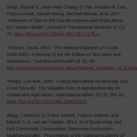
Singh, Rasnik K., Hsin-Wen Chang, Di Yan, Kristina M. Lee,
Derya Ucmak, Kirsten Wong, Michael Abrouk, et al. 2017.
“Influence of Diet on the Gut Microbiome and Implications
for Human Health.”
Journal of Translational Medicine
15 (1):
73.
https://doi.org/10.1186/s12967-017-1175-y
.
Thomas, David. 2007. “The Mineral Depletion of Foods
1940-2002– A Review of the 6th Edition of McCance and
Widdowson.”
Nutrition and Health
19: 21–55.
http://mineralresourcesint.co.uk/pdf/Mineral_Depletion_of_Foo
Thrupp, Lori Ann. 2000. “Linking Agricultural Biodiversity and
Food Security: The Valuable Role of Agrobiodiversity for
Sustainable Agriculture.”
International Affairs
76 (2): 265–81.
https://doi.org/10.1111/1468-2346.00133
.
Wagg, Cameron, S. Franz Bender, Franco Widmer, and
Marcel G. A. van der Heijden. 2014. “Soil Biodiversity and
Soil Community Composition Determine Ecosystem
Multifunctionality.”
Proceedings of the National Academy of