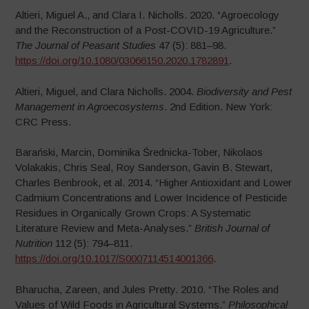
Altieri, Miguel A., and Clara I. Nicholls. 2020. “Agroecology
and the Reconstruction of a Post-COVID-19 Agriculture.”
The Journal of Peasant Studies
47 (5): 881–98.
https://doi.org/10.1080/03066150.2020.1782891
.
Altieri, Miguel, and Clara Nicholls. 2004.
Biodiversity and Pest
Management in Agroecosystems
. 2nd Edition. New York:
CRC Press.
Barański, Marcin, Dominika Średnicka-Tober, Nikolaos
Volakakis, Chris Seal, Roy Sanderson, Gavin B. Stewart,
Charles Benbrook, et al. 2014. “Higher Antioxidant and Lower
Cadmium Concentrations and Lower Incidence of Pesticide
Residues in Organically Grown Crops: A Systematic
Literature Review and Meta-Analyses.”
British Journal of
Nutrition
112 (5): 794–811.
https://doi.org/10.1017/S0007114514001366
.
Bharucha, Zareen, and Jules Pretty. 2010. “The Roles and
Values of Wild Foods in Agricultural Systems.”
Philosophical