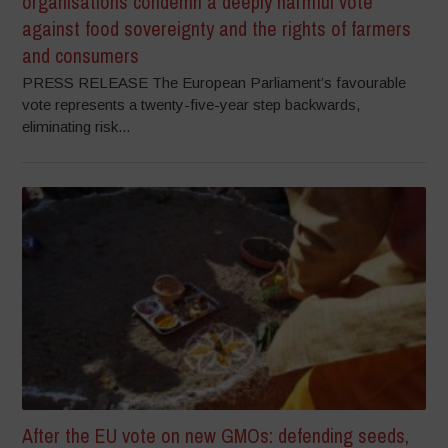
organisations condemn a deeply harmful vote
against food sovereignty and the rights of farmers
and consumers
PRESS RELEASE The European Parliament’s favourable
vote represents a twenty-five-year step backwards,
eliminating risk...
After the EU vote on new GMOs: defending seeds,