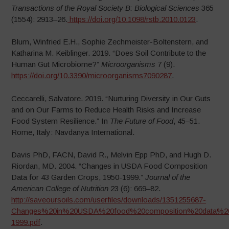
Transactions of the Royal Society B: Biological Sciences
365
(1554): 2913–26.
https://doi.org/10.1098/rstb.2010.0123
.
Blum, Winfried E.H., Sophie Zechmeister-Boltenstern, and
Katharina M. Keiblinger. 2019. “Does Soil Contribute to the
Human Gut Microbiome?”
Microorganisms
7 (9).
https://doi.org/10.3390/microorganisms7090287
.
Ceccarelli, Salvatore. 2019. “Nurturing Diversity in Our Guts
and on Our Farms to Reduce Health Risks and Increase
Food System Resilience.” In
The Future of Food
, 45–51.
Rome, Italy: Navdanya International.
Davis PhD, FACN, David R., Melvin Epp PhD, and Hugh D.
Riordan, MD. 2004. “Changes in USDA Food Composition
Data for 43 Garden Crops, 1950-1999.”
Journal of the
American College of Nutrition
23 (6): 669–82.
http://saveoursoils.com/userfiles/downloads/1351255687-
Changes%20in%20USDA%20food%20composition%20data%20
1999.pdf
.