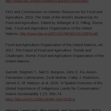
http://www.fao.org/documents/card/en/c/cb0416en/
.
FAO and Commission on Genetic Resources for Food and
Agriculture. 2019.
The State of the World’s Biodiversity for
Food and Agriculture
. Edited by Bélanger & D. Pilling. Rome,
Italy: Food and Agriculture Organization of the United
Nations.
http://www.fao.org/3/CA3129EN/CA3129EN.pdf
.
Food and Agriculture Organization of the United Nations, ed.
2017.
The Future of Food and Agriculture: Trends and
Challenges
. Rome: Food and Agriculture Organization of the
United Nations.
Garnett, Stephen T., Neil D. Burgess, John E. Fa, Alvaro
Fernandez-Llamazares, Zsolt Molnar, Cathy J. Robinson,
James E. M. Watson, et al. 2018. “A Spatial Overview of the
Global Importance of Indigenous Lands for Conservation.”
Nature Sustainability
1 (7): 369–74.
https://doi.org/10.1038/s41893-018-0100-6
.
Hertzen, Leena von, Ilkka Hanski, and Tari Haahtela. 2011a.