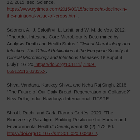
12, 2015, sec. Science.
https://www.nytimes.com/2015/09/15/science/a-decline-in-
the-nutritional-value-of-crops.html
.
Salonen, A., J. Salojärvi, L. Lahti, and W. M. de Vos. 2012.
“The Adult Intestinal Core Microbiota Is Determined by
Analysis Depth and Health Status.”
Clinical Microbiology and
Infection: The Official Publication of the European Society of
Clinical Microbiology and Infectious Diseases
18 Suppl 4
(July): 16–20.
https://doi.org/10.1111/j.1469-
0691.2012.03855.x
.
Shiva, Vandana, Kartikey Shiva, and Neha Raj Singh. 2018.
“The Future of Our Daily Bread: Regeneration or Collapse?”
New Delhi, India: Navdanya International; RFSTE.
Shroff, Ruchi, and Carla Ramos Cortés. 2020. “The
Biodiversity Paradigm: Building Resilience for Human and
Environmental Health.”
Development
63 (2): 172–80.
https://doi.org/10.1057/s41301-020-00260-2
.