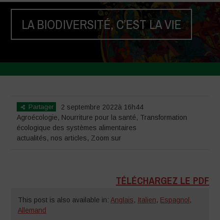
LA BIODIVERSITÉ, C’EST LA VIE
Home
>
actualités
>
LA BIODIVERSITÉ, C’EST LA VIE
Partager
2 septembre 2022à 16h44
Agroécologie
,
Nourriture pour la santé
,
Transformation
écologique des systèmes alimentaires
actualités
,
nos articles
,
Zoom sur
TÉLÉCHARGEZ LE PDF
This post is also available in:
Anglais
,
Italien
,
Espagnol
,
Allemand