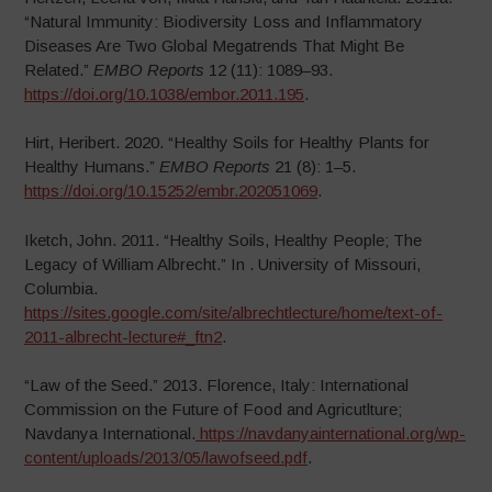
“Natural Immunity: Biodiversity Loss and Inflammatory
Diseases Are Two Global Megatrends That Might Be
Related.”
EMBO Reports
12 (11): 1089–93.
https://doi.org/10.1038/embor.2011.195
.
Hirt, Heribert. 2020. “Healthy Soils for Healthy Plants for
Healthy Humans.”
EMBO Reports
21 (8): 1–5.
https://doi.org/10.15252/embr.202051069
.
Iketch, John. 2011. “Healthy Soils, Healthy People; The
Legacy of William Albrecht.” In . University of Missouri,
Columbia.
https://sites.google.com/site/albrechtlecture/home/text-of-
2011-albrecht-lecture#_ftn2
.
“Law of the Seed.” 2013. Florence, Italy: International
Commission on the Future of Food and Agricutlture;
Navdanya International.
https://navdanyainternational.org/wp-
content/uploads/2013/05/lawofseed.pdf
.