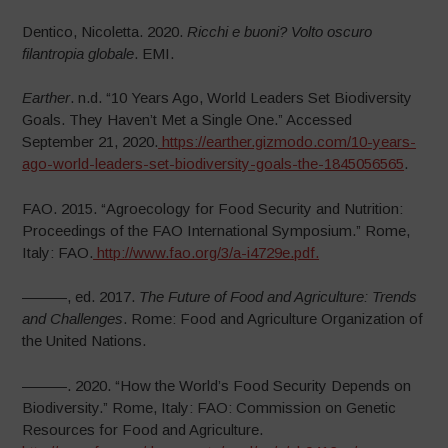
Dentico, Nicoletta. 2020.
Ricchi e buoni? Volto oscuro
filantropia globale
. EMI.
Earther
. n.d. “10 Years Ago, World Leaders Set Biodiversity
Goals. They Haven’t Met a Single One.” Accessed
September 21, 2020.
https://earther.gizmodo.com/10-years-
ago-world-leaders-set-biodiversity-goals-the-1845056565
.
FAO. 2015. “Agroecology for Food Security and Nutrition:
Proceedings of the FAO International Symposium.” Rome,
Italy: FAO.
http://www.fao.org/3/a-i4729e.pdf.
———, ed. 2017.
The Future of Food and Agriculture: Trends
and Challenges
. Rome: Food and Agriculture Organization of
the United Nations.
———. 2020. “How the World’s Food Security Depends on
Biodiversity.” Rome, Italy: FAO: Commission on Genetic
Resources for Food and Agriculture.