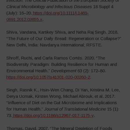
Infection: The Official Publication of the European Society of
Clinical Microbiology and Infectious Diseases
18 Suppl 4
(July): 16–20.
https://doi.org/10.1111/j.1469-
0691.2012.03855.x
.
Shiva, Vandana, Kartikey Shiva, and Neha Raj Singh. 2018.
“The Future of Our Daily Bread: Regeneration or Collapse?”
New Delhi, India: Navdanya International; RFSTE.
Shroff, Ruchi, and Carla Ramos Cortés. 2020. “The
Biodiversity Paradigm: Building Resilience for Human and
Environmental Health.”
Development
63 (2): 172–80.
https://doi.org/10.1057/s41301-020-00260-2
.
Singh, Rasnik K., Hsin-Wen Chang, Di Yan, Kristina M. Lee,
Derya Ucmak, Kirsten Wong, Michael Abrouk, et al. 2017.
“Influence of Diet on the Gut Microbiome and Implications
for Human Health.”
Journal of Translational Medicine
15 (1):
73.
https://doi.org/10.1186/s12967-017-1175-y
.
Thomas, David. 2007. “The Mineral Depletion of Foods