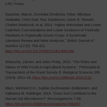
CRC Press.
Barański, Marcin, Dominika Średnicka-Tober, Nikolaos
Volakakis, Chris Seal, Roy Sanderson, Gavin B. Stewart,
Charles Benbrook, et al. 2014. “Higher Antioxidant and Lower
Cadmium Concentrations and Lower Incidence of Pesticide
Residues in Organically Grown Crops: A Systematic
Literature Review and Meta-Analyses.”
British Journal of
Nutrition
112 (5): 794–811.
https://doi.org/10.1017/S0007114514001366
.
Bharucha, Zareen, and Jules Pretty. 2010. “The Roles and
Values of Wild Foods in Agricultural Systems.”
Philosophical
Transactions of the Royal Society B: Biological Sciences
365
(1554): 2913–26.
https://doi.org/10.1098/rstb.2010.0123
.
Blum, Winfried E.H., Sophie Zechmeister-Boltenstern, and
Katharina M. Keiblinger. 2019. “Does Soil Contribute to the
Human Gut Microbiome?”
Microorganisms
7 (9).
https://doi.org/10.3390/microorganisms7090287
.