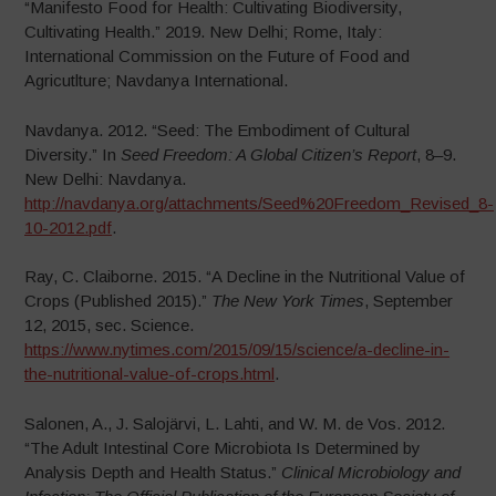
“Manifesto Food for Health: Cultivating Biodiversity,
Cultivating Health.” 2019. New Delhi; Rome, Italy:
International Commission on the Future of Food and
Agricutlture; Navdanya International.
Navdanya. 2012. “Seed: The Embodiment of Cultural
Diversity.” In
Seed Freedom: A Global Citizen’s Report
, 8–9.
New Delhi: Navdanya.
http://navdanya.org/attachments/Seed%20Freedom_Revised_8-
10-2012.pdf
.
Ray, C. Claiborne. 2015. “A Decline in the Nutritional Value of
Crops (Published 2015).”
The New York Times
, September
12, 2015, sec. Science.
https://www.nytimes.com/2015/09/15/science/a-decline-in-
the-nutritional-value-of-crops.html
.
Salonen, A., J. Salojärvi, L. Lahti, and W. M. de Vos. 2012.
“The Adult Intestinal Core Microbiota Is Determined by
Analysis Depth and Health Status.”
Clinical Microbiology and