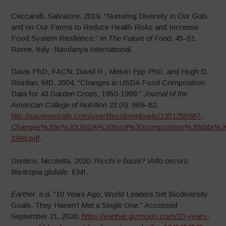
Ceccarelli, Salvatore. 2019. “Nurturing Diversity in Our Guts
and on Our Farms to Reduce Health Risks and Increase
Food System Resilience.” In
The Future of Food
, 45–51.
Rome, Italy: Navdanya International.
Davis PhD, FACN, David R., Melvin Epp PhD, and Hugh D.
Riordan, MD. 2004. “Changes in USDA Food Composition
Data for 43 Garden Crops, 1950-1999.”
Journal of the
American College of Nutrition
23 (6): 669–82.
http://saveoursoils.com/userfiles/downloads/1351255687-
Changes%20in%20USDA%20food%20composition%20data%20
1999.pdf
.
Dentico, Nicoletta. 2020.
Ricchi e buoni? Volto oscuro
filantropia globale
. EMI.
Earther
. n.d. “10 Years Ago, World Leaders Set Biodiversity
Goals. They Haven’t Met a Single One.” Accessed
September 21, 2020.
https://earther.gizmodo.com/10-years-