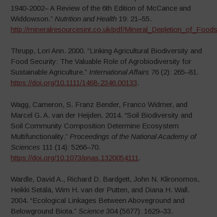
1940-2002– A Review of the 6th Edition of McCance and
Widdowson.”
Nutrition and Health
19: 21–55.
http://mineralresourcesint.co.uk/pdf/Mineral_Depletion_of_Foo
Thrupp, Lori Ann. 2000. “Linking Agricultural Biodiversity and
Food Security: The Valuable Role of Agrobiodiversity for
Sustainable Agriculture.”
International Affairs
76 (2): 265–81.
https://doi.org/10.1111/1468-2346.00133
.
Wagg, Cameron, S. Franz Bender, Franco Widmer, and
Marcel G. A. van der Heijden. 2014. “Soil Biodiversity and
Soil Community Composition Determine Ecosystem
Multifunctionality.”
Proceedings of the National Academy of
Sciences
111 (14): 5266–70.
https://doi.org/10.1073/pnas.1320054111
.
Wardle, David A., Richard D. Bardgett, John N. Klironomos,
Heikki Setälä, Wim H. van der Putten, and Diana H. Wall.
2004. “Ecological Linkages Between Aboveground and
Belowground Biota.”
Science
304 (5677): 1629–33.