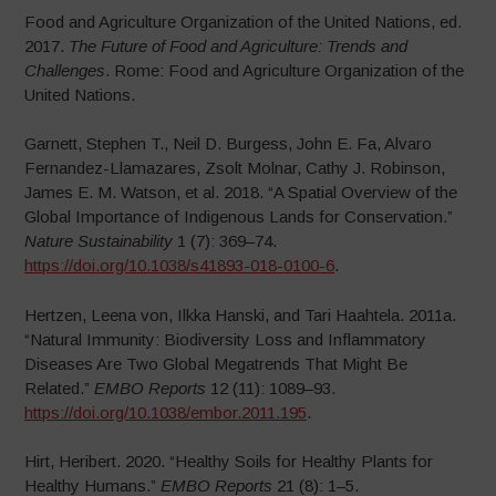
Food and Agriculture Organization of the United Nations, ed.
2017.
The Future of Food and Agriculture: Trends and
Challenges
. Rome: Food and Agriculture Organization of the
United Nations.
Garnett, Stephen T., Neil D. Burgess, John E. Fa, Alvaro
Fernandez-Llamazares, Zsolt Molnar, Cathy J. Robinson,
James E. M. Watson, et al. 2018. “A Spatial Overview of the
Global Importance of Indigenous Lands for Conservation.”
Nature Sustainability
1 (7): 369–74.
https://doi.org/10.1038/s41893-018-0100-6
.
Hertzen, Leena von, Ilkka Hanski, and Tari Haahtela. 2011a.
“Natural Immunity: Biodiversity Loss and Inflammatory
Diseases Are Two Global Megatrends That Might Be
Related.”
EMBO Reports
12 (11): 1089–93.
https://doi.org/10.1038/embor.2011.195
.
Hirt, Heribert. 2020. “Healthy Soils for Healthy Plants for
Healthy Humans.”
EMBO Reports
21 (8): 1–5.