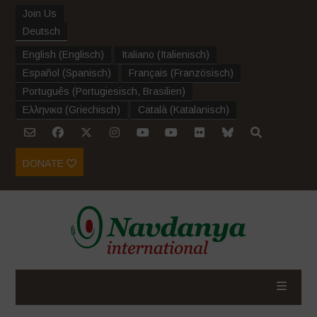
Join Us
Deutsch
English
(
Englisch
)
Italiano
(
Italienisch
)
Español
(
Spanisch
)
Français
(
Französisch
)
Português
(
Portugiesisch, Brasilien
)
Ελληνικα
(
Griechisch
)
Català
(
Katalanisch
)
DONATE