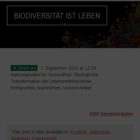
BIODIVERSITÄT IST LEBEN
Home
>
Höhepunkte
>
BIODIVERSITÄT IST LEBEN
Share via
7. September 2022 at 12:30
Nahrungsmittel für Gesundheit
,
Ökologische
Transformation der Lebensmittelsysteme
Höhepunkte
,
Nachrichten
,
Unsere Artikel
PDF herunterladen
This post is also available in:
Englisch
,
Italienisch
,
Spanisch
,
Französisch