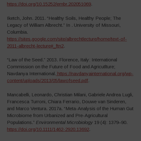
https://doi.org/10.15252/embr.202051069
.
Iketch, John. 2011. “Healthy Soils, Healthy People; The
Legacy of William Albrecht.” In . University of Missouri,
Columbia.
https://sites.google.com/site/albrechtlecture/home/text-of-
2011-albrecht-lecture#_ftn2
.
“Law of the Seed.” 2013. Florence, Italy: International
Commission on the Future of Food and Agricutlture;
Navdanya International.
https://navdanyainternational.org/wp-
content/uploads/2013/05/lawofseed.pdf
.
Mancabelli, Leonardo, Christian Milani, Gabriele Andrea Lugli,
Francesca Turroni, Chiara Ferrario, Douwe van Sinderen,
and Marco Ventura. 2017a. “Meta-Analysis of the Human Gut
Microbiome from Urbanized and Pre-Agricultural
Populations.”
Environmental Microbiology
19 (4): 1379–90.
https://doi.org/10.1111/1462-2920.13692
.