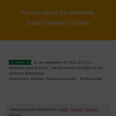
Re-naturalizar los alimentos,
nuestra mente y la tierra
Home
>
Destacados
>
Re-naturalizar los alimentos, nuestra mente y
la tierra
Share via
21 de septiembre de 2022 at 15:52
Alimentos para la Salud
,
Transformación ecológica de los
sistemas alimentarios
Destacados
,
Noticias
,
Nuestros artículos
Biodiversidad
This post is also available in:
Inglés
,
Italiano
,
Francés
,
Alemán