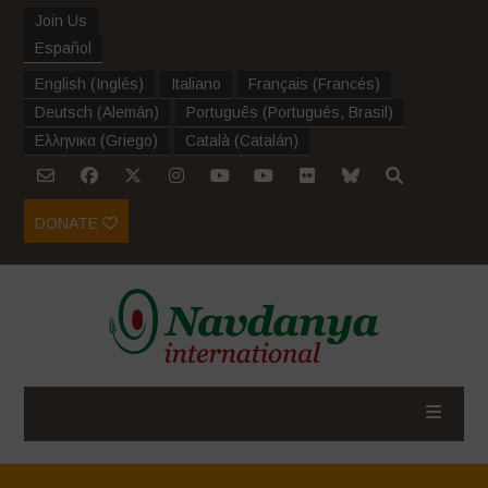
Join Us
Español
English
(
Inglés
)
Italiano
Français
(
Francés
)
Deutsch
(
Alemán
)
Português
(
Portugués, Brasil
)
Ελληνικα
(
Griego
)
Català
(
Catalán
)
DONATE