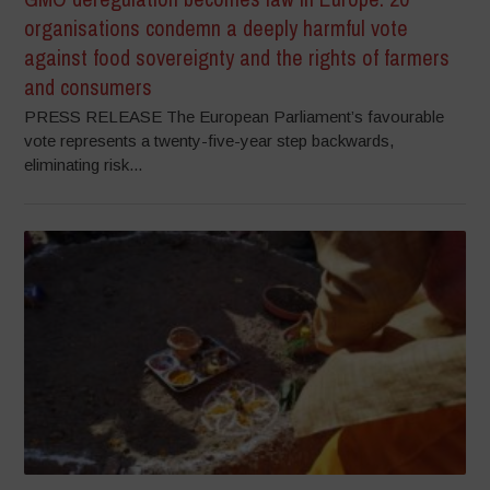
organisations condemn a deeply harmful vote
against food sovereignty and the rights of farmers
and consumers
PRESS RELEASE The European Parliament’s favourable
vote represents a twenty-five-year step backwards,
eliminating risk...