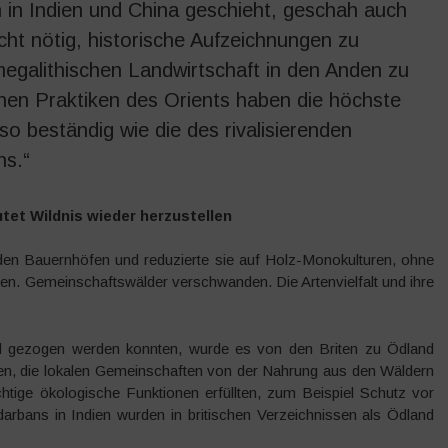
 in Indien und China geschieht, geschah auch
icht nötig, historische Aufzeichnungen zu
megalithischen Landwirtschaft in den Anden zu
chen Praktiken des Orients haben die höchste
so beständig wie die des rivalisierenden
ns.“
tet Wildnis wieder herzustellen
n den Bauernhöfen und reduzierte sie auf Holz-Monokulturen, ohne
n. Gemeinschaftswälder verschwanden. Die Artenvielfalt und ihre
gezogen werden konnten, wurde es von den Briten zu Ödland
aren, die lokalen Gemeinschaften von der Nahrung aus den Wäldern
tige ökologische Funktionen erfüllten, zum Beispiel Schutz vor
rbans in Indien wurden in britischen Verzeichnissen als Ödland