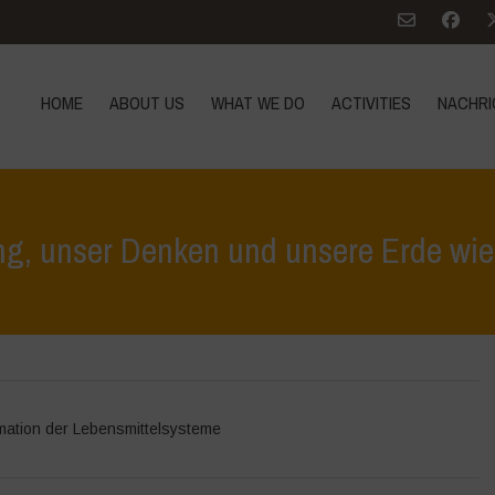
HOME
ABOUT US
WHAT WE DO
ACTIVITIES
NACHRI
g, unser Denken und unsere Erde wie
Home
>
Höhepunkte
mation der Lebensmittelsysteme