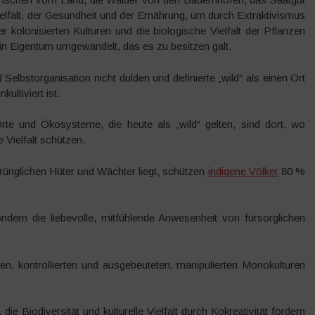
elfalt, der Gesundheit und der Ernährung, um durch Extraktivismus
kolonisierten Kulturen und die biologische Vielfalt der Pflanzen
in Eigentum umgewandelt, das es zu besitzen galt.
 Selbstorganisation nicht dulden und definierte „wild“ als einen Ort
ltiviert ist.
Orte und Ökosysteme, die heute als „wild“ gelten, sind dort, wo
 Vielfalt schützen.
rünglichen Hüter und Wächter liegt, schützen
indigene Völker
80 %
ndern die liebevolle, mitfühlende Anwesenheit von fürsorglichen
ten, kontrollierten und ausgebeuteten, manipulierten Monokulturen
ie Biodiversität und kulturelle Vielfalt durch Kokreativität fördern