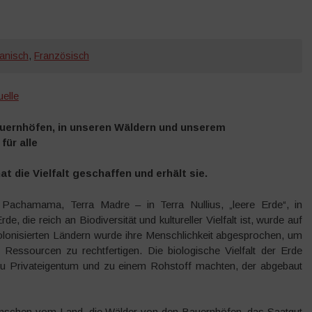
anisch
,
Französisch
elle
auernhöfen, in unseren Wäldern und unserem
ür alle
t die Vielfalt geschaffen und erhält sie.
Pachamama, Terra Madre – in Terra Nullius, „leere Erde“, in
, die reich an Biodiversität und kultureller Vielfalt ist, wurde auf
kolonisierten Ländern wurde ihre Menschlichkeit abgesprochen, um
 Ressourcen zu rechtfertigen. Die biologische Vielfalt der Erde
zu Privateigentum und zu einem Rohstoff machten, der abgebaut
enschen vom Land, die Wälder von den Bauernhöfen, das Saatgut