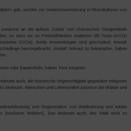
äldern gab, wurden zur Gewinnmaximierung in Monokulturen von
h zunächst an die äußere Zufuhr von chemischen Düngemitteln
en, so dass sie zu Pestizidfabriken mutierten (Bt-Toxin-GVOs)
esistente GVOs). Beide Anwendungen sind gescheitert. Anstatt
chädlinge hervorgebracht. Anstatt Unkraut zu bekämpfen, haben
fen.
sen oder Bauernhöfe, haben Tiere integriert.
edeutet auch, die historische Ungerechtigkeit gegenüber indigenen
s bedeutet, Menschen und Lebensmittel zurück in die Wälder und
Wiederentdeckung und Regeneration von Waldnahrung und wilden
s (essbaren Wäldern). Das bedeutet auch, den Wald nicht zu