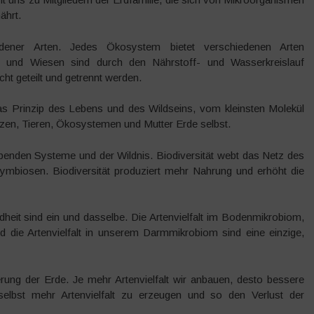
ährt.
dener Arten. Jedes Ökosystem bietet verschiedenen Arten
fe und Wiesen sind durch den Nährstoff- und Wasserkreislauf
ht geteilt und getrennt werden.
das Prinzip des Lebens und des Wildseins, vom kleinsten Molekül
anzen, Tieren, Ökosystemen und Mutter Erde selbst.
 lebenden Systeme und der Wildnis. Biodiversität webt das Netz des
mbiosen. Biodiversität produziert mehr Nahrung und erhöht die
eit sind ein und dasselbe. Die Artenvielfalt im Bodenmikrobiom,
und die Artenvielfalt in unserem Darmmikrobiom sind eine einzige,
rung der Erde. Je mehr Artenvielfalt wir anbauen, desto bessere
elbst mehr Artenvielfalt zu erzeugen und so den Verlust der