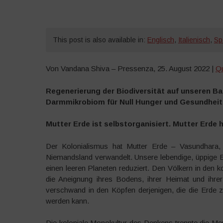
This post is also available in:
Englisch
,
Italienisch
,
Sp
Von Vandana Shiva – Pressenza, 25. August 2022 |
Qu
Regenerierung der Biodiversität auf unseren B
Darmmikrobiom für Null Hunger und Gesundheit f
Mutter Erde ist selbstorganisiert. Mutter Erde ha
Der Kolonialismus hat Mutter Erde – Vasundhara, 
Niemandsland verwandelt. Unsere lebendige, üppige Erde
einen leeren Planeten reduziert. Den Völkern in den 
die Aneignung ihres Bodens, ihrer Heimat und ihrer
verschwand in den Köpfen derjenigen, die die Erde 
werden kann.
Die koloniale Monokultur des Denkens trennte die M