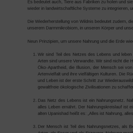
Es bedeutet auch, Tiere aus Fabriken zu holen und sie 
wieder in landwirtschaftliche Systeme zu integrieren, 
Die Wiederherstellung von Wildnis bedeutet zudem, die
unserem Darmmikrobiom, in unseren Körper und unse
Neun Prinzipien, um unsere Nahrung und die Erde wied
Wir sind Teil des Netzes des Lebens und leben n
Arten sind unsere Verwandte. Wir sind nicht die He
Öko-Apartheid, die Illusion, der Mensch sei von 
Artenvielfalt und ihre vielfältigen Kulturen. Die
und Leben ist der erste Schritt zur Wiederauswild
gewaltfreie ökologische Zivilisationen zu schaffe
Das Netz des Lebens ist ein Nahrungsnetz. Nahr
alles Leben ernährt. Der Nahrungskreislauf ist e
alten Upanishad heißt es: „Alles ist Nahrung, all
Der Mensch ist Teil des Nahrungsnetzes, als B
Arten, als Esser und als Erzeuger. Nahrung mach