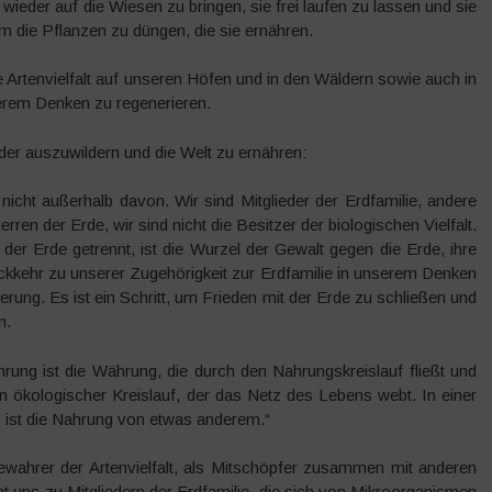
wieder auf die Wiesen zu bringen, sie frei laufen zu lassen und sie
um die Pflanzen zu düngen, die sie ernähren.
 Artenvielfalt auf unseren Höfen und in den Wäldern sowie auch in
rem Denken zu regenerieren.
er auszuwildern und die Welt zu ernähren:
icht außerhalb davon. Wir sind Mitglieder der Erdfamilie, andere
rren der Erde, wir sind nicht die Besitzer der biologischen Vielfalt.
der Erde getrennt, ist die Wurzel der Gewalt gegen die Erde, ihre
 Rückkehr zu unserer Zugehörigkeit zur Erdfamilie in unserem Denken
erung. Es ist ein Schritt, um Frieden mit der Erde zu schließen und
n.
ung ist die Währung, die durch den Nahrungskreislauf fließt und
in ökologischer Kreislauf, der das Netz des Lebens webt. In einer
es ist die Nahrung von etwas anderem.“
ewahrer der Artenvielfalt, als Mitschöpfer zusammen mit anderen
t uns zu Mitgliedern der Erdfamilie, die sich von Mikroorganismen