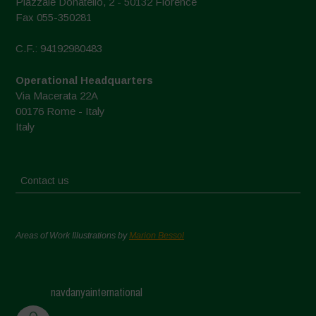
Piazzale Donatello, 2 - 50132 Florence
Fax 055-350281
C.F.: 94192980483
Operational Headquarters
Via Macerata 22A
00176 Rome - Italy
Italy
Contact us
Areas of Work Illustrations by
Marion Bessol
navdanyainternational